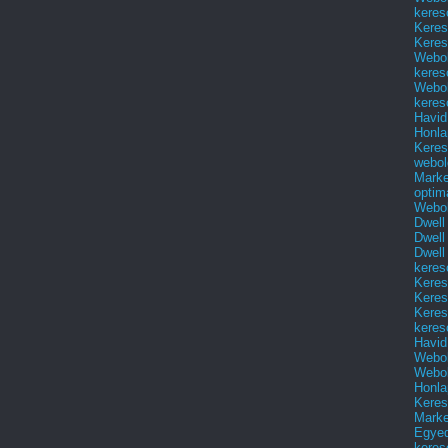
.
keres
Keres
Keres
Webol
keres
Webol
keres
Havid
Honla
Keres
webol
Marke
optim
Webol
Dwell
Dwell
Dwell
keres
Keres
Keres
Keres
keres
Havid
Webol
Webol
Honla
Keres
Mark
Egyed
keres