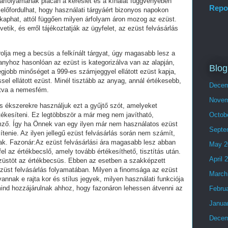
árfolyamának piacán a kereslet és a kínálat függvényében
Repo
előfordulhat, hogy használati tárgyáért bizonyos napokon
aphat, attól függően milyen árfolyam áron mozog az ezüst.
etik, és erről tájékoztatják az ügyfelet, az ezüst felvásárlás
lja meg a becsüs a felkínált tárgyat, úgy magasabb lesz a
ranyhoz hasonlóan az ezüst is kategorizálva van az alapján,
Blog
gjobb minőséget a 999-es számjeggyel ellátott ezüst kapja,
sel ellátott ezüst. Minél tisztább az anyag, annál értékesebb,
Decem
tva a nemesfém.
Novem
s ékszerekre használjuk ezt a gyűjtő szót, amelyeket
ékesíteni. Ez legtöbbször a már meg nem javítható,
Octob
emző. Így ha Önnek van egy ilyen már nem használatos ezüst
Septe
ítenie. Az ilyen jellegű ezüst felvásárlás során nem számít,
ak. Fazonár:Az ezüst felvásárlási ára magasabb lesz abban
May 2
el az értékbecslő, amely tovább értékesíthető, tisztítás után.
April 
ezüstöt az értékbecsüs. Ebben az esetben a szakképzett
züst felvásárlás folyamatában. Milyen a finomsága az ezüst
March
nak e rajta kor és stílus jegyek, milyen használati funkciója
mind hozzájárulnak ahhoz, hogy fazonáron lehessen átvenni az
Febru
Janua
Decem