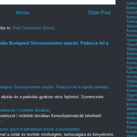
Linkm
keres
Home
Older Post
Havid
keres
Onlin
Webol
ibe to:
Post Comments (Atom)
Keres
Keres
marke
olás Budapest Stresszmentes utazás: Fedezze fel a
Havid
Webol
Marke
Webol
 eljutás és a parkolás gyakran okoz fejtörést. Szerencsére
Keres
..
Ügyn
Keres
Arcul
Webár
Onlin
udapest Stresszmentes utazás: Fedezze fel a reptéri parkolás
Keres
Ügyn
 eljutás és a parkolás gyakran okoz fejtörést. Szerencsére
Webol
..
keres
Webol
i sebészet / műtétek témában
marke
 sebészet / műtétek témában Keresőoptimalizált bérelhető
Webol
..
Keres
Keres
zter golyó A láthatatlan hősök a textiliparban
keres
met a ruhák és textilek minőségére, tartósságára és kényelmére.
Webol