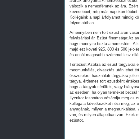
árának árfolyama:A nemzetközi ezüst 
változik a nemesfémnek az ára. Ezért 
kevesebbet, míg más napokon többet k
Kollégáink a napi árfolyamot mindig köv
folyamatában.
Amennyiben nem tört ezüst áron vásáro
felvásárlási ár. Ezüst finomsága:Az a
hogy mennyire tiszta a nemesfém. A le
majd ezt követi 925, 800 és 500 jelölés
és annál magasabb számmal lesz ellá
Törtezüst:Azokra az ezüst tárgyakra é
megmunkálás, olvasztás után lehet ért
ékszerekre, használati tárgyakra jell
tárgya, érdemes tört ezüstként értékes
hogy a tárgyak sérültek, vagy hiányos
az esetben, ha olyan terméket becsül f
Ilyenkor fazonáron vásárolja meg az 
kolléga a következőket nézi meg, az e
anyagának, milyen a megmunkálása, van
van, és milyen állapotban van. Ezek 
ezüstöt.