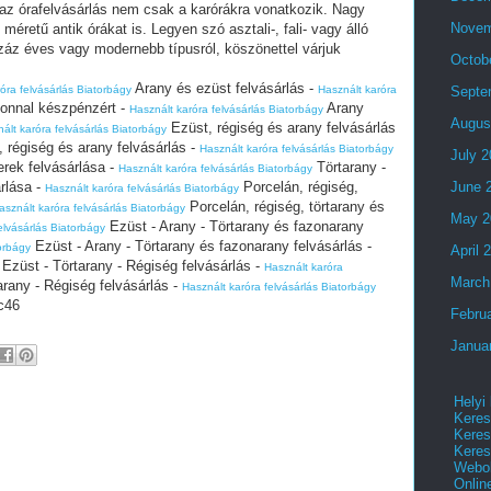
 az órafelvásárlás nem csak a karórákra vonatkozik. Nagy
Novem
éretű antik órákat is. Legyen szó asztali-, fali- vagy álló
száz éves vagy modernebb típusról, köszönettel várjuk
Octob
Arany és ezüst felvásárlás -
óra felvásárlás Biatorbágy
Használt karóra
Septe
zonnal készpénzért -
Arany
Használt karóra felvásárlás Biatorbágy
Augus
Ezüst, régiség és arany felvásárlás
ált karóra felvásárlás Biatorbágy
 régiség és arany felvásárlás -
Használt karóra felvásárlás Biatorbágy
July 
rek felvásárlása -
Törtarany -
Használt karóra felvásárlás Biatorbágy
rlása -
Porcelán, régiség,
June 
Használt karóra felvásárlás Biatorbágy
Porcelán, régiség, törtarany és
asznált karóra felvásárlás Biatorbágy
May 2
Ezüst - Arany - Törtarany és fazonarany
elvásárlás Biatorbágy
Ezüst - Arany - Törtarany és fazonarany felvásárlás -
torbágy
April 
 Ezüst - Törtarany - Régiség felvásárlás -
Használt karóra
March
arany - Régiség felvásárlás -
Használt karóra felvásárlás Biatorbágy
c46
Febru
Janua
Helyi
Keres
Keres
Keres
Webol
Onlin