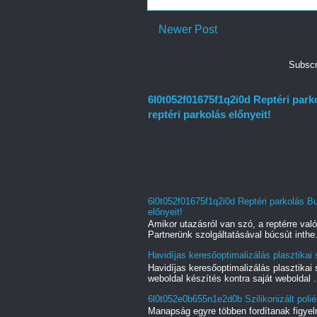
Newer Post
Subscr
6l0t052f01675f1q2i0d Reptéri park
reptéri parkolás előnyeit!
Amikor utazásról van szó, a reptérre való
Partnerünk szolgáltatásával búcsút inthe.
6l0t052f01675f1q2i0d Reptéri parkolás B
előnyeit!
Amikor utazásról van szó, a reptérre való
Partnerünk szolgáltatásával búcsút inthe.
Havidíjas keresőoptimalizálás plasztika
Havidíjas keresőoptimalizálás plasztikai
weboldal készítés kontra saját weboldal .
6l0t052e0b655n1e2d0b Szilikonizált poliés
Manapság egyre többen fordítanak figyel