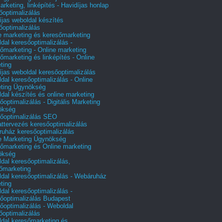
arketing, linképítés - Havidíjas honlap
őoptimalizálás
íjas weboldal készítés
őoptimalizálás
e marketing és keresőmarketing
dal keresőoptimalizálás -
őmarketing - Online marketing
őmarketing és linképítés - Online
ting
íjas weboldal keresőoptimalizálás
dal keresőoptimalizálás - Online
ting Ügynökség
dal készítés és online marketing
őoptimalizálás - Digitális Marketing
ökség
őoptimalizálás SEO
attervezés keresőoptimalizálás
uház keresőoptimalizálás
e Marketing Ügynökség
őmarketing és Online marketing
ökség
dal keresőoptimalizálás,
őmarketing
dal keresőoptimalizálás - Webáruház
ting
dal keresőoptimalizálás -
őoptimalizálás Budapest
őoptimalizálás - Weboldal
őoptimalizálás
dal keresőmarketing és