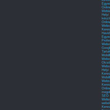
Egyed
Onlin
Webár
Helyi
készí
Onlin
Webol
Keres
Havid
Egyed
Profe
Webol
Googl
Tarta
Mobil
Webol
Olcsó
Webol
Helyi
Keres
Mobil
Websi
Keres
Onlin
mego
SEO -
Webol
webol
Keres