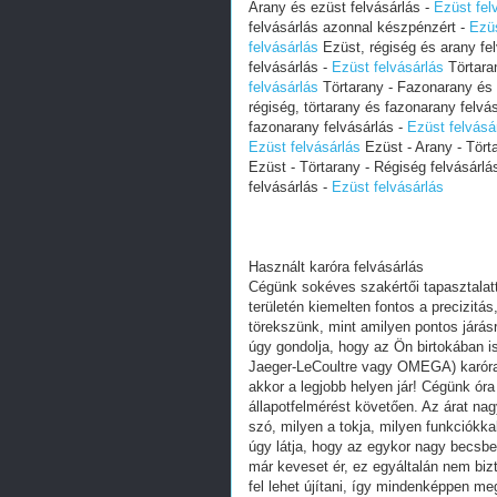
Arany és ezüst felvásárlás -
Ezüst fel
felvásárlás azonnal készpénzért -
Ezüs
felvásárlás
Ezüst, régiség és arany fe
felvásárlás -
Ezüst felvásárlás
Törtara
felvásárlás
Törtarany - Fazonarany és 
régiség, törtarany és fazonarany felvá
fazonarany felvásárlás -
Ezüst felvásá
Ezüst felvásárlás
Ezüst - Arany - Tört
Ezüst - Törtarany - Régiség felvásárlá
felvásárlás -
Ezüst felvásárlás
Használt karóra felvásárlás
Cégünk sokéves szakértői tapasztalatta
területén kiemelten fontos a precizitá
törekszünk, mint amilyen pontos járá
úgy gondolja, hogy az Ön birtokában i
Jaeger-LeCoultre vagy OMEGA) karóra 
akkor a legjobb helyen jár! Cégünk óra
állapotfelmérést követően. Az árat na
szó, milyen a tokja, milyen funkciókka
úgy látja, hogy az egykor nagy becsbe
már keveset ér, ez egyáltalán nem biz
fel lehet újítani, így mindenképpen me