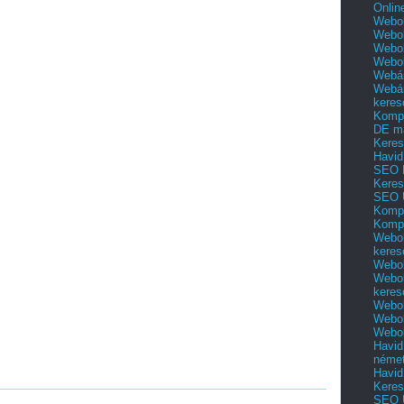
Onlin
Webol
Webol
Webol
Webo
Webár
Webár
keres
Kompl
DE m
Keres
Havid
SEO 
Keres
SEO 
Kompl
Kompl
Webol
keres
Webol
Webol
keres
Webol
Webol
Webol
Havid
néme
Havid
Keres
SEO Ü