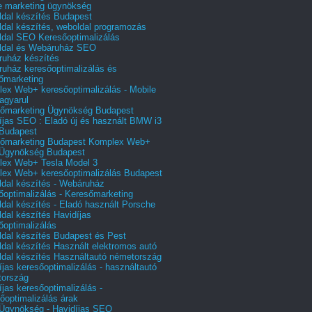
e marketing ügynökség
dal készítés Budapest
dal készítés, weboldal programozás
dal SEO Keresőoptimalizálás
ldal és Webáruház SEO
uház készítés
uház keresőoptimalizálás és
őmarketing
ex Web+ keresőoptimalizálás - Mobile
agyarul
őmarketing Ügynökség Budapest
íjas SEO : Eladó új és használt BMW i3
Budapest
őmarketing Budapest Komplex Web+
Ügynökség Budapest
ex Web+ Tesla Model 3
ex Web+ keresőoptimalizálás Budapest
dal készítés - Webáruház
őoptimalizálás - Keresőmarketing
dal készítés - Eladó használt Porsche
dal készítés Havidíjas
őoptimalizálás
dal készítés Budapest és Pest
dal készítés Használt elektromos autó
dal készítés Használtautó németország
íjas keresőoptimalizálás - használtautó
tország
íjas keresőoptimalizálás -
őoptimalizálás árak
gynökség - Havidíjas SEO