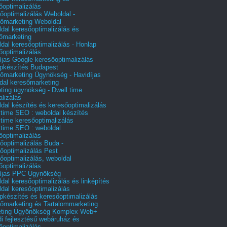
őoptimalizálás
őoptimalizálás Weboldal -
őmarketing Weboldal
dal keresőoptimalizálás és
őmarketing
dal keresőoptimalizálás - Honlap
őoptimalizálás
íjas Google keresőoptimalizálás
pkészítés Budapest
őmarketing Ügynökség - Havidíjas
dal keresőmarketing
ting ügynökség - Dwell time
alizálás
dal készítés és keresőoptimalizálás
 time SEO : weboldal készítés
 time keresőoptimalizálás
 time SEO : weboldal
őoptimalizálás
őoptimalizálás Buda -
őoptimalizálás Pest
őoptimalizálás, weboldal
őoptimalizálás
íjas PPC Ügynökség
dal keresőoptimalizálás és linképítés
dal keresőoptimalizálás
pkészítés és keresőoptimalizálás
őmarketing és Tartalommarketing
eting Ügyönökség Komplex Web+
i fejlesztésű webáruház és
őoptimalizálás