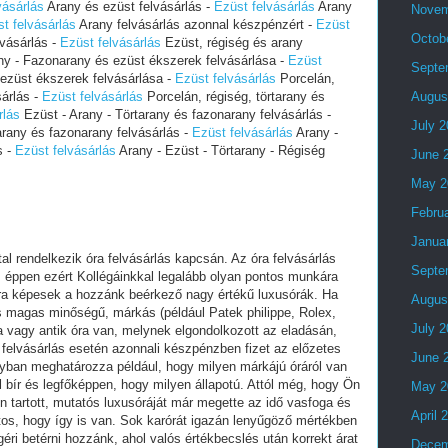
vásárlás
Arany és ezüst felvásárlás -
Ezüst felvásárlás
Arany
Novem
t felvásárlás
Arany felvásárlás azonnal készpénzért -
Ezüst
Octob
lvásárlás -
Ezüst felvásárlás
Ezüst, régiség és arany
ny - Fazonarany és ezüst ékszerek felvásárlása -
Ezüst
Septe
ezüst ékszerek felvásárlása -
Ezüst felvásárlás
Porcelán,
sárlás -
Ezüst felvásárlás
Porcelán, régiség, törtarany és
Augus
rlás
Ezüst - Arany - Törtarany és fazonarany felvásárlás -
July 
arany és fazonarany felvásárlás -
Ezüst felvásárlás
Arany -
s -
Ezüst felvásárlás
Arany - Ezüst - Törtarany - Régiség
June 
May 2
Febru
Janua
l rendelkezik óra felvásárlás kapcsán. Az óra felvásárlás
Septe
s, éppen ezért Kollégáinkkal legalább olyan pontos munkára
sra képesek a hozzánk beérkező nagy értékű luxusórák. Ha
Augus
s magas minőségű, márkás (például Patek philippe, Rolex,
July 
vagy antik óra van, melynek elgondolkozott az eladásán,
 felvásárlás esetén azonnali készpénzben fizet az előzetes
June 
gyban meghatározza például, hogy milyen márkájú óráról van
l bír és legfőképpen, hogy milyen állapotú. Attól még, hogy Ön
May 2
n tartott, mutatós luxusóráját már megette az idő vasfoga és
April 
tos, hogy így is van. Sok karórát igazán lenyűgöző mértékben
géri betérni hozzánk, ahol valós értékbecslés után korrekt árat
Decem