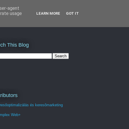
user-agent
erate usage
LEARN MORE
GOT IT
ch This Blog
ributors
resőoptimalizálás és keresőmarketing
mplex Web+