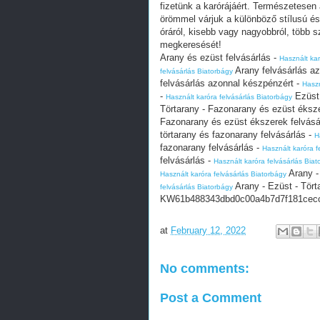
fizetünk a karórájáért. Természetesen
örömmel várjuk a különböző stílusú és m
óráról, kisebb vagy nagyobbról, több 
megkeresését!
Arany és ezüst felvásárlás -
Használt kar
Arany felvásárlás a
felvásárlás Biatorbágy
felvásárlás azonnal készpénzért -
Haszn
-
Ezüst,
Használt karóra felvásárlás Biatorbágy
Törtarany - Fazonarany és ezüst éksze
Fazonarany és ezüst ékszerek felvásá
törtarany és fazonarany felvásárlás -
H
fazonarany felvásárlás -
Használt karóra f
felvásárlás -
Használt karóra felvásárlás Bia
Arany -
Használt karóra felvásárlás Biatorbágy
Arany - Ezüst - Tört
felvásárlás Biatorbágy
KW61b488343dbd0c00a4b7d7f181cec
at
February 12, 2022
No comments:
Post a Comment