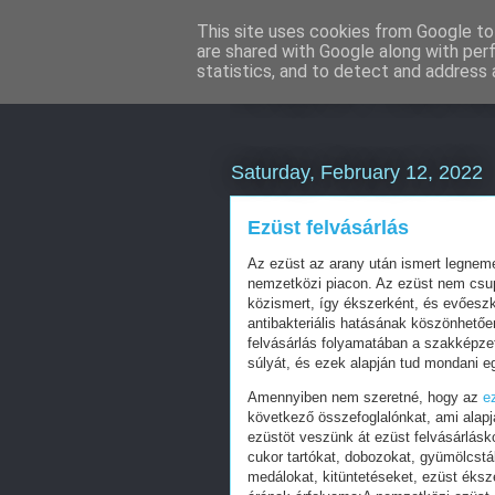
This site uses cookies from Google to 
are shared with Google along with per
Online marke
statistics, and to detect and address 
Saturday, February 12, 2022
Ezüst felvásárlás
Az ezüst az arany után ismert legnem
nemzetközi piacon. Az ezüst nem csupá
közismert, így ékszerként, és evőesz
antibakteriális hatásának köszönhetőe
felvásárlás folyamatában a szakképzet
súlyát, és ezek alapján tud mondani e
Amennyiben nem szeretné, hogy az
e
következő összefoglalónkat, ami alapjá
ezüstöt veszünk át ezüst felvásárlásk
cukor tartókat, dobozokat, gyümölcstá
medálokat, kitüntetéseket, ezüst éks