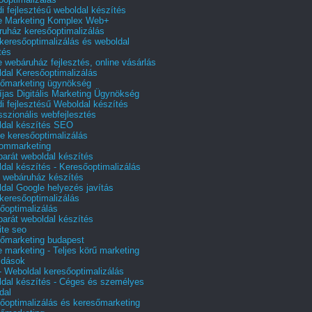
i fejlesztésű weboldal készítés
e Marketing Komplex Web+
uház keresőoptimalizálás
 keresőoptimalizálás és weboldal
tés
e webáruház fejlesztés, online vásárlás
dal Keresőoptimalizálás
őmarketing ügynökség
íjas Digitális Marketing Ügynökség
i fejlesztésű Weboldal készítés
sszionális webfejlesztés
dal készítés SEO
e keresőoptimalizálás
lommarketing
barát weboldal készítés
dal készítés - Keresőoptimalizálás
 webáruház készítés
dal Google helyezés javítás
 keresőoptimalizálás
őoptimalizálás
barát weboldal készítés
te seo
őmarketing budapest
e marketing - Teljes körű marketing
ldások
 Weboldal keresőoptimalizálás
dal készítés - Céges és személyes
dal
őoptimalizálás és keresőmarketing