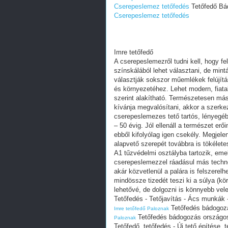
‎Cserepeslemez tetőfedés
Tetőfedő Bád
‎Cserepeslemez tetőfedés
Imre tetőfedő
A cserepeslemezről tudni kell, hogy 
színskálából lehet választani, de mint
választják sokszor műemlékek felújítá
és környezetéhez. Lehet modern, fiata
szerint alakítható. Természetesen má
kívánja megvalósítani, akkor a szerkez
cserepeslemezes tető tartós, lényegébe
– 50 évig. Jól ellenáll a természet er
ebből kifolyólag igen csekély. Megjel
alapvető szerepét továbbra is tökélete
A1 tűzvédelmi osztályba tartozik, emel
cserepeslemezzel ráadásul más techno
akár közvetlenül a palára is felszere
mindössze tizedét teszi ki a súlya (kö
lehetővé, de dolgozni is könnyebb vele
Tetőfedés - Tetőjavítás - Ács munkák 
Tetőfedés bádogozá
Imre tetőfedő Paloznak
Tetőfedés bádogozás országos
Paloznak
Tetőfedő, tetőfedés - Új tető építése,