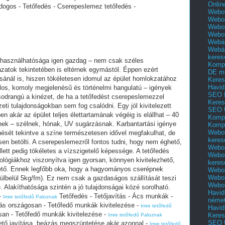
Onlin
ogos - Tetőfedés - Cserepeslemez tetőfedés -
Webol
Webol
Webol
Webo
Webár
Webár
keres
felhasználhatósága igen gazdag – nem csak széles
Kompl
ázatok tekintetében is eltérnek egymástól. Éppen ezért
DE m
sánál is, hiszen tökéletesen idomul az épület homlokzatához
Keres
Havid
los, komoly megjelenésű és történelmi hangulatú – igények
SEO 
sodrangú a kinézet, de ha a tetőfedést cserepeslemezzel
Keres
eti tulajdonságokban sem fog csalódni. Egy jól kivitelezett
SEO 
n akár az épület teljes élettartamának végéig is elállhat – 40
Kompl
őinek – szélnek, hónak, UV sugárzásnak. Karbantartási igénye
Kompl
Webol
enését tekintve a színe természetesen idővel megfakulhat, de
keres
sen betölti. A cserepeslemezről fontos tudni, hogy nem éghető,
Webol
lett pedig tökéletes a vízszigetelő képessége. A tetőfedés
Webol
lógiákhoz viszonyítva igen gyorsan, könnyen kivitelezhető,
keres
lhető. Ennek legfőbb oka, hogy a hagyományos cserépnek
Webol
Webol
rülbelül 5kg/fm). Ez nem csak a gazdaságos szállítását teszi
Webol
. Alakíthatósága szintén a jó tulajdonságai közé sorolható.
Havid
-
Tetőfedés - Tetőjavítás - Ács munkák -
Imre tetőfedő Paloznak
néme
s országosan - Tetőfedő munkák kivitelezése -
Imre tetőfedő
Havid
an - Tetőfedő munkák kivitelezése -
Keres
Imre tetőfedő Paloznak
SEO Ü
 tető javítása, beázás megszüntetése akár azonnal -
Imre tetőfedő