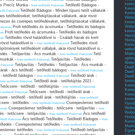
keres
 és Precíz Munka -
Tetőfedő Bádogos -
Imre tetőfedő Paloznak
Keres
Tetőfedő Bádogos - Minden típusú tetőt vállalunk -
fedő Paloznak
Keres
 tetőfedéseket, tetőfelújításokat vállalunk, akár rövid
Webol
ezes és cserepes tetőfedéseket, tetőfelújításokat vállalunk,
keres
Webol
Profi tetőfedés és ácsmunka - Tetőfedés és bádogos
Paloznak
keres
Profi tetőfedés és ácsmunka - Tetőfedés és bádogos
nak
Havid
Tetőfedés rövid határidővel is - Családi házak és kerti
nak
Honla
rövid határidővel is -
Tetőfedés rövid
Imre tetőfedő Paloznak
Keres
építmények tetőfedését vállaljuk, akár rövid határidővel is -
webol
Marke
fedés - Tetőjavítás - Ács munkák -
Tető
Imre tetőfedő Paloznak
optim
s munkák -
Tetőjavítás - Tetőfedés -
Imre tetőfedő Paloznak
Webol
Tetőjavítás - Tetőfedés - Tetőjavítás - Ács munkák -
ő Paloznak
Dwell
 árak - ács tetőfedő - tetőfedő bádogos -
Imre tetőfedő Paloznak
Dwell
ő - tetőfedő bádogos -
Tetőfedő árak -
Dwell
Imre tetőfedő Paloznak
keres
Tetőfedő árak - tetőfelújítás 2021 -
Imre tetőfedő Paloznak
Keres
Tetőcsere - tetőfedő - tetőfelújítás -
Imre tetőfedő Paloznak
Keres
Tetőcsere - tetőfedő - tetőfedő árak -
e tetőfedő Paloznak
Keres
ere - tetőfedő - tetőfedő árak - tetőfelújítás -
Imre tetőfedő
keres
sere - tetőfedés -
Cserepeslemez tetőfedő
Havid
Imre tetőfedő Paloznak
Webol
Cserepeslemez tetőfedés - tetőcsere - tetőjavítás -
oznak
Imre
Webol
 - tetőcsere - tetőjavítás -
Ács tetőfedő
Imre tetőfedő Paloznak
Honla
Ács tetőfedő Tetőfedés - Tetőfedő Bádogos -
tőfedő Paloznak
Imre
Keres
őfedés - Cserepeslemez tetőfedés -
Imre tetőfedő Paloznak
Mark
peslemez tetőfedés -
Tetőfedő tetőjavítás -
Egyed
Imre tetőfedő Paloznak
keres