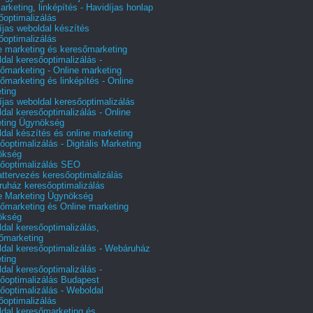
arketing, linképítés - Havidíjas honlap
őoptimalizálás
íjas weboldal készítés
őoptimalizálás
e marketing és keresőmarketing
dal keresőoptimalizálás -
őmarketing - Online marketing
őmarketing és linképítés - Online
ting
íjas weboldal keresőoptimalizálás
dal keresőoptimalizálás - Online
ting Ügynökség
dal készítés és online marketing
őoptimalizálás - Digitális Marketing
ökség
őoptimalizálás SEO
attervezés keresőoptimalizálás
uház keresőoptimalizálás
e Marketing Ügynökség
őmarketing és Online marketing
ökség
dal keresőoptimalizálás,
őmarketing
dal keresőoptimalizálás - Webáruház
ting
dal keresőoptimalizálás -
őoptimalizálás Budapest
őoptimalizálás - Weboldal
őoptimalizálás
dal keresőmarketing és