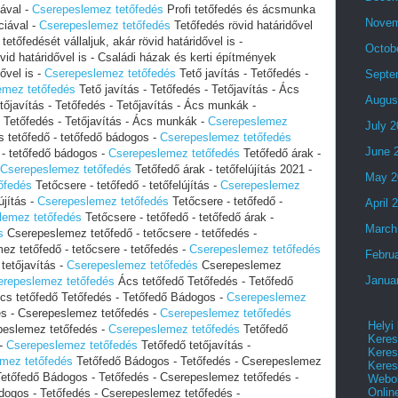
ával -
‎Cserepeslemez tetőfedés
Profi tetőfedés és ácsmunka
Novem
ciával -
‎Cserepeslemez tetőfedés
Tetőfedés rövid határidővel
etőfedését vállaljuk, akár rövid határidővel is -
Octob
vid határidővel is - Családi házak és kerti építmények
dővel is -
‎Cserepeslemez tetőfedés
Tető javítás - Tetőfedés -
Septe
emez tetőfedés
Tető javítás - Tetőfedés - Tetőjavítás - Ács
Augus
őjavítás - Tetőfedés - Tetőjavítás - Ács munkák -
- Tetőfedés - Tetőjavítás - Ács munkák -
‎Cserepeslemez
July 
s tetőfedő - tetőfedő bádogos -
‎Cserepeslemez tetőfedés
June 
ő - tetőfedő bádogos -
‎Cserepeslemez tetőfedés
Tetőfedő árak -
‎Cserepeslemez tetőfedés
Tetőfedő árak - tetőfelújítás 2021 -
May 2
őfedés
Tetőcsere - tetőfedő - tetőfelújítás -
‎Cserepeslemez
újítás -
‎Cserepeslemez tetőfedés
Tetőcsere - tetőfedő -
April 
lemez tetőfedés
Tetőcsere - tetőfedő - tetőfedő árak -
March
s
Cserepeslemez tetőfedő - tetőcsere - tetőfedés -
z tetőfedő - tetőcsere - tetőfedés -
‎Cserepeslemez tetőfedés
Febru
tetőjavítás -
‎Cserepeslemez tetőfedés
Cserepeslemez
Janua
erepeslemez tetőfedés
Ács tetőfedő Tetőfedés - Tetőfedő
s tetőfedő Tetőfedés - Tetőfedő Bádogos -
‎Cserepeslemez
s - Cserepeslemez tetőfedés -
‎Cserepeslemez tetőfedés
Helyi
peslemez tetőfedés -
‎Cserepeslemez tetőfedés
Tetőfedő
Keres
 -
‎Cserepeslemez tetőfedés
Tetőfedő tetőjavítás -
Keres
emez tetőfedés
Tetőfedő Bádogos - Tetőfedés - Cserepeslemez
Keres
etőfedő Bádogos - Tetőfedés - Cserepeslemez tetőfedés -
Webol
Onlin
ogos - Tetőfedés - Cserepeslemez tetőfedés -