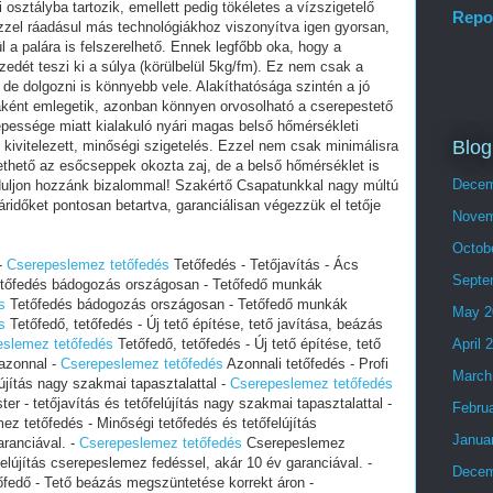
osztályba tartozik, emellett pedig tökéletes a vízszigetelő
Repo
zel ráadásul más technológiákhoz viszonyítva igen gyorsan,
l a palára is felszerelhető. Ennek legfőbb oka, hogy a
dét teszi ki a súlya (körülbelül 5kg/fm). Ez nem csak a
 de dolgozni is könnyebb vele. Alakíthatósága szintén a jó
aként emlegetik, azonban könnyen orvosolható a cserepestető
épessége miatt kialakuló nyári magas belső hőmérsékleti
Blog
ivitelezett, minőségi szigetelés. Ezzel nem csak minimálisra
thető az esőcseppek okozta zaj, de a belső hőmérséklet is
Decem
orduljon hozzánk bizalommal! Szakértő Csapatunkkal nagy múltú
áridőket pontosan betartva, garanciálisan végezzük el tetője
Novem
Octob
-
‎Cserepeslemez tetőfedés
Tetőfedés - Tetőjavítás - Ács
Septe
tőfedés bádogozás országosan - Tetőfedő munkák
s
Tetőfedés bádogozás országosan - Tetőfedő munkák
May 2
s
Tetőfedő, tetőfedés - Új tető építése, tető javítása, beázás
eslemez tetőfedés
Tetőfedő, tetőfedés - Új tető építése, tető
April 
azonnal -
‎Cserepeslemez tetőfedés
Azonnali tetőfedés - Profi
March
lújítás nagy szakmai tapasztalattal -
‎Cserepeslemez tetőfedés
ter - tetőjavítás és tetőfelújítás nagy szakmai tapasztalattal -
Febru
z tetőfedés - Minőségi tetőfedés és tetőfelújítás
Janua
ranciával. -
‎Cserepeslemez tetőfedés
Cserepeslemez
felújítás cserepeslemez fedéssel, akár 10 év garanciával. -
Decem
őfedő - Tető beázás megszüntetése korrekt áron -