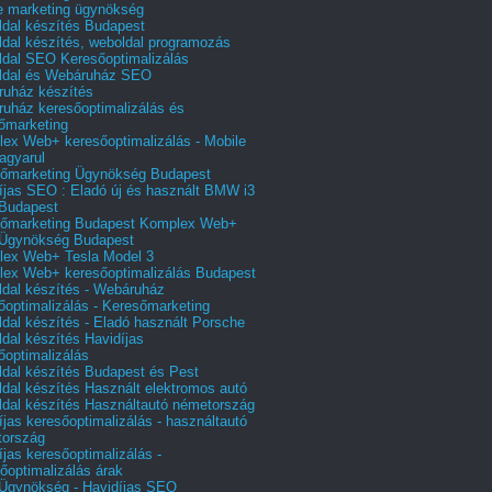
e marketing ügynökség
dal készítés Budapest
dal készítés, weboldal programozás
dal SEO Keresőoptimalizálás
ldal és Webáruház SEO
uház készítés
uház keresőoptimalizálás és
őmarketing
ex Web+ keresőoptimalizálás - Mobile
agyarul
őmarketing Ügynökség Budapest
íjas SEO : Eladó új és használt BMW i3
Budapest
őmarketing Budapest Komplex Web+
Ügynökség Budapest
ex Web+ Tesla Model 3
ex Web+ keresőoptimalizálás Budapest
dal készítés - Webáruház
őoptimalizálás - Keresőmarketing
dal készítés - Eladó használt Porsche
dal készítés Havidíjas
őoptimalizálás
dal készítés Budapest és Pest
dal készítés Használt elektromos autó
dal készítés Használtautó németország
íjas keresőoptimalizálás - használtautó
tország
íjas keresőoptimalizálás -
őoptimalizálás árak
gynökség - Havidíjas SEO