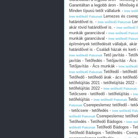
Garantáltan a legjobb áron - Minőség
Minden típusú tetőt vállalunk -
Imre tető
Lemezes és cserepes
Imre tetőfedő Paloznak
határidővel is. -
Lem
Imre tetőfedő Paloznak
akár rövid határidővel is. -
Imre tetőfedő 
munkák garanciával -
Imre tetőfedő Paloz
munkák garanciával -
Imre tetőfedő Paloz
építmények tetőfedését vállaljuk, akár 
határidővel is - Családi házak és kerti 
Tető javítás - Tető
Imre tetőfedő Paloznak
javítás - Tetőfedés - Tetőjavítás - Ác
Tetőjavítás - Ács munkák -
Imre tetőfed
Tetőfedő - tetőfedő
Imre tetőfedő Paloznak
Tetőfedő - tetőfedő árak - ács tetőfed
tetőfelújítás 2021 - tetőfelújítás 2022 -
tetőfelújítás 2022 -
Imre tetőfedő Paloznak
Tetőcsere - tetőfedő - tetőfelújítás -
Imr
tetőfelújítás -
Tetőcs
Imre tetőfedő Paloznak
Cserepeslemez tetőfedő - tetőc
Paloznak
- tetőcsere - tetőfedés -
Imre tetőfedő Pal
Cserepeslemez tetőfedés
tetőfedő Paloznak
Tetőfedés - Tetőfedő Bádogos -
Imre te
Tetőfedő Bádogos - Tet
tetőfedő Paloznak
Tetőfedő Bádogos - Tetőfedés - Csere