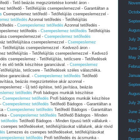
őfedő - Tető beázás megszüntetése korrekt áron -
Novem
z tetőfedő - Tetőfelújíás cserepeslemezzel - Garantáltan a
Octob
s
Cserepeslemez tetőfedő - Tetőfelújíás cserepeslemezzel -
lemez tetőfedés
Azonnal tetőfedés - Tetőfelújítás
Septe
tőfedés -
‎Cserepeslemez tetőfedés
Azonnal tetőfedés -
Augus
repeslemez tetőfedés -
‎Cserepeslemez tetőfedés
Tetőfelújítás
ítása cserepeslemezzel -
‎Cserepeslemez tetőfedés
July 
ház tetőfelújítása cserepeslemezzel -
‎Cserepeslemez
- Tetőfelújítás cserepeslemezzel - Kedvező áron -
June 
z tetőfelújítás - Tetőfelújítás cserepeslemezzel - Kedvező
May 2
dés cserepeslemez - Tetőfelújítás, tetőcsere - Tetőfedések
z és elő tetők készítése garanciával. -
‎Cserepeslemez
Febru
tőfelújítás, tetőcsere - Tetőfedések széles választéka.
Janua
ítése garanciával. -
‎Cserepeslemez tetőfedés
Tetőfedő
 javítása, beázás megszüntetése akár azonnal -
Septe
repeslemez - Új tető építése, tető javítása, beázás
eslemez tetőfedés
Profi bádogos munkák készítése
Augus
 -
‎Cserepeslemez tetőfedés
Profi bádogos munkák készítése
July 
 -
‎Cserepeslemez tetőfedés
Tetőfedő Bádogos - Garantáltan a
ka -
‎Cserepeslemez tetőfedés
Tetőfedő Bádogos - Garantáltan
June 
unka -
‎Cserepeslemez tetőfedés
Tetőfedő Bádogos - Minden
 tetőfedés
Tetőfedő Bádogos - Minden típusú tetőt vállalunk -
May 2
serepes tetőfedéseket, tetőfelújításokat vállalunk, akár rövid
April 
dés
Lemezes és cserepes tetőfedéseket, tetőfelújításokat
Cserepeslemez tetőfedés
Profi tetőfedés és ácsmunka -
Decem