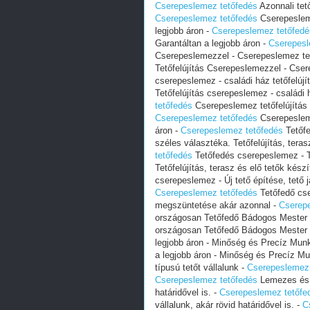
‎Cserepeslemez tetőfedés
Azonnali tet
‎Cserepeslemez tetőfedés
Cserepesleme
legjobb áron -
‎Cserepeslemez tetőfedé
Garantáltan a legjobb áron -
‎Cserepes
Cserepeslemezzel - Cserepeslemez te
Tetőfelújítás Cserepeslemezzel - Cse
cserepeslemez - családi ház tetőfelúj
Tetőfelújítás cserepeslemez - családi 
tetőfedés
Cserepeslemez tetőfelújítás 
‎Cserepeslemez tetőfedés
Cserepesleme
áron -
‎Cserepeslemez tetőfedés
Tetőfe
széles választéka. Tetőfelújítás, teras
tetőfedés
Tetőfedés cserepeslemez - Te
Tetőfelújítás, terasz és elő tetők kész
cserepeslemez - Új tető építése, tető
‎Cserepeslemez tetőfedés
Tetőfedő cse
megszüntetése akár azonnal -
‎Cserep
országosan Tetőfedő Bádogos Mester
országosan Tetőfedő Bádogos Mester
legjobb áron - Minőség és Precíz Mun
a legjobb áron - Minőség és Precíz M
típusú tetőt vállalunk -
‎Cserepeslemez
‎Cserepeslemez tetőfedés
Lemezes és c
határidővel is. -
‎Cserepeslemez tetőfe
vállalunk, akár rövid határidővel is. -
‎