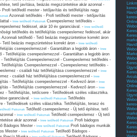
Linkm
építése, tető javítása, beázás megszüntetése akár azonnal -
keres
 Profi tetőfedő mester - tetőjavítás és tetőfelújítás nagy
Havid
Azonnali tetőfedés - Profi tetőfedő mester - tetőjavítás
loznak
keres
lattal -
Cserepeslemez tetőfedés -
Onlin
Imre tetőfedő Paloznak
Webol
erepeslemez fedéssel, akár 10 év garanciával. -
Imre tetőfedő
Keres
ségi tetőfedés és tetőfelújítás cserepeslemez fedéssel, akár
Keres
Azonnali tetőfedő - Tető beázás megszüntetése korrekt áron
k
marke
 - Tető beázás megszüntetése korrekt áron -
Imre tetőfedő
Havid
elújíás cserepeslemezzel - Garantáltan a legjobb áron -
Webol
Imre
Marke
- Tetőfelújíás cserepeslemezzel - Garantáltan a legjobb áron
Webol
 - Tetőfelújítás Cserepeslemezzel - Cserepeslemez tetőfedés -
Keres
 Tetőfelújítás Cserepeslemezzel - Cserepeslemez tetőfedés -
Ügyn
peslemez - családi ház tetőfelújítása cserepeslemezzel -
Imre
Keres
emez - családi ház tetőfelújítása cserepeslemezzel -
Arcul
Imre
Webár
ítás - Tetőfelújítás cserepeslemezzel - Kedvező áron -
Imre
Onlin
ítás - Tetőfelújítás cserepeslemezzel - Kedvező áron -
Imre
Keres
 - Tetőfelújítás, tetőcsere - Tetőfedések széles választéka.
Ügyn
ítése garanciával. -
Tetőfedés
Imre tetőfedő Paloznak
Webol
re - Tetőfedések széles választéka. Tetőfelújítás, terasz és
keres
Webol
Tetőfedő cserepeslemez - Új tető építése, tető
tetőfedő Paloznak
marke
azonnal -
Tetőfedő cserepeslemez - Új tető
Imre tetőfedő Paloznak
Webol
ntetése akár azonnal -
Profi bádogos
Imre tetőfedő Paloznak
Keres
dő Bádogos Mester -
Profi bádogos munkák
Imre tetőfedő Paloznak
Keres
os Mester -
Tetőfedő Bádogos -
keres
Imre tetőfedő Paloznak
Webol
 és Precíz Munka -
Tetőfedő Bádogos -
Imre tetőfedő Paloznak