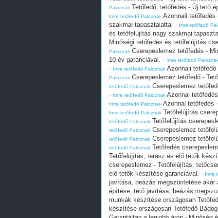
Tetőfedő, tetőfedés - Új tető 
Paloznak
Azonnali tetőfedés -
Imre tetőfedő Paloznak
szakmai tapasztalattal -
Imre tetőfedő Pa
és tetőfelújítás nagy szakmai tapaszta
Minőségi tetőfedés és tetőfelújítás cs
Cserepeslemez tetőfedés - Minő
Paloznak
10 év garanciával. -
Imre tetőfedő Palozna
-
Azonnali tetőfedő
Imre tetőfedő Paloznak
Cserepeslemez tetőfedő - Tetőf
Paloznak
Cserepeslemez tetőfedő 
tetőfedő Paloznak
-
Azonnal tetőfedés
Imre tetőfedő Paloznak
Azonnal tetőfedés -
Imre tetőfedő Paloznak
Tetőfelújítás csere
Imre tetőfedő Paloznak
Tetőfelújítás cserepesl
tetőfedő Paloznak
Cserepeslemez tetőfelúj
tetőfedő Paloznak
Cserepeslemez tetőfelúj
tetőfedő Paloznak
Tetőfedés cserepeslemez
tetőfedő Paloznak
Tetőfelújítás, terasz és elő tetők kész
cserepeslemez - Tetőfelújítás, tetőcse
elő tetők készítése garanciával. -
Imre 
javítása, beázás megszüntetése akár 
építése, tető javítása, beázás megszü
munkák készítése országosan Tetőfe
készítése országosan Tetőfedő Bádog
Garantáltan a legjobb áron - Minőség