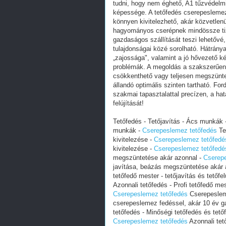
tudni, hogy nem éghető, A1 tűzvédelmi 
képessége. A tetőfedés cserepeslemez
könnyen kivitelezhető, akár közvetlenü
hagyományos cserépnek mindössze tize
gazdaságos szállítását teszi lehetővé,
tulajdonságai közé sorolható. Hátrány
„zajossága", valamint a jó hővezető k
problémák. A megoldás a szakszerűen k
csökkenthető vagy teljesen megszünte
állandó optimális szinten tartható. F
szakmai tapasztalattal precízen, a hat
felújítását!
Tetőfedés - Tetőjavítás - Ács munkák 
munkák -
‎Cserepeslemez tetőfedés
Te
kivitelezése -
‎Cserepeslemez tetőfedé
kivitelezése -
‎Cserepeslemez tetőfedé
megszüntetése akár azonnal -
‎Cserep
javítása, beázás megszüntetése akár 
tetőfedő mester - tetőjavítás és tetőfe
Azonnali tetőfedés - Profi tetőfedő mes
‎Cserepeslemez tetőfedés
Cserepesleme
cserepeslemez fedéssel, akár 10 év ga
tetőfedés - Minőségi tetőfedés és tető
‎Cserepeslemez tetőfedés
Azonnali tet