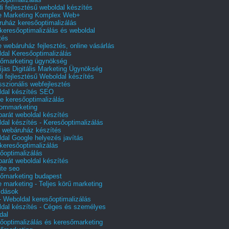
i fejlesztésű weboldal készítés
e Marketing Komplex Web+
uház keresőoptimalizálás
 keresőoptimalizálás és weboldal
tés
e webáruház fejlesztés, online vásárlás
dal Keresőoptimalizálás
őmarketing ügynökség
íjas Digitális Marketing Ügynökség
i fejlesztésű Weboldal készítés
sszionális webfejlesztés
dal készítés SEO
e keresőoptimalizálás
lommarketing
barát weboldal készítés
dal készítés - Keresőoptimalizálás
 webáruház készítés
dal Google helyezés javítás
 keresőoptimalizálás
őoptimalizálás
barát weboldal készítés
te seo
őmarketing budapest
e marketing - Teljes körű marketing
ldások
 Weboldal keresőoptimalizálás
dal készítés - Céges és személyes
dal
őoptimalizálás és keresőmarketing