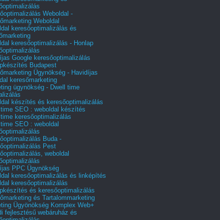
őoptimalizálás
őoptimalizálás Weboldal -
őmarketing Weboldal
dal keresőoptimalizálás és
őmarketing
dal keresőoptimalizálás - Honlap
őoptimalizálás
íjas Google keresőoptimalizálás
pkészítés Budapest
őmarketing Ügynökség - Havidíjas
dal keresőmarketing
ting ügynökség - Dwell time
alizálás
dal készítés és keresőoptimalizálás
 time SEO : weboldal készítés
 time keresőoptimalizálás
 time SEO : weboldal
őoptimalizálás
őoptimalizálás Buda -
őoptimalizálás Pest
őoptimalizálás, weboldal
őoptimalizálás
íjas PPC Ügynökség
dal keresőoptimalizálás és linképítés
dal keresőoptimalizálás
pkészítés és keresőoptimalizálás
őmarketing és Tartalommarketing
eting Ügyönökség Komplex Web+
i fejlesztésű webáruház és
őoptimalizálás