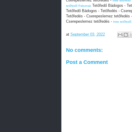
cserepeslemez tetőfedés -
Imre tetőfedő
Tetőfedő Bádogos - Tet
tetőfedő Paloznak
Tetőfedő Bádogos - Tetőfedés - Csere
Tetőfedés - Cserepeslemez tetőfedés 
Cserepeslemez tetőfedés -
Imre tetőfedő
at
September 03, 2022
No comments:
Post a Comment