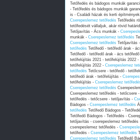
Tetőfedés és bádogos munkák garanci
- Tetőfedés és bádogos munkák garan
is - Családi házak és kerti építmények t
‎Cserepeslemez tetőfedés
Tetőfedés rö
tetőfedését vállaljuk, akár rövid határi
Tetőjavítás - Ács munkák -
‎Cserepesl
munkák -
‎Cserepeslemez tetőfedés
Tet
‎Cserepeslemez tetőfedés
Tetőjavítás 
tetőfedés
Tetőfedő - tetőfedő árak - ác
Tetőfedő - tetőfedő árak - ács tetőfed
tetőfelújítás 2021 - tetőfelújítás 2022 -
tetőfelújítás 2022 -
‎Cserepeslemez tet
tetőfedés
Tetőcsere - tetőfedő - tetőfel
tetőfedő árak - tetőfelújítás -
‎Cserepes
tetőfelújítás -
‎Cserepeslemez tetőfedé
‎Cserepeslemez tetőfedés
Cserepesleme
Cserepeslemez tetőfedés - tetőcsere - 
tetőfedés - tetőcsere - tetőjavítás -
‎Cs
Bádogos -
‎Cserepeslemez tetőfedés
Ác
tetőfedés
Tetőfedő Bádogos - Tetőfedé
Tetőfedő Bádogos - Tetőfedés - Csere
tetőjavítás - cserepeslemez tetőfedés
cserepeslemez tetőfedés -
‎Cserepesl
tetőfedés -
‎Cserepeslemez tetőfedés
T
‎Cserepeslemez tetőfedés
Tetőfedő Bád