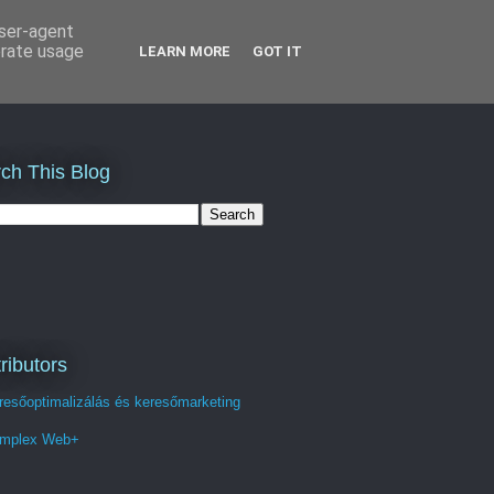
user-agent
erate usage
LEARN MORE
GOT IT
ch This Blog
ributors
resőoptimalizálás és keresőmarketing
mplex Web+