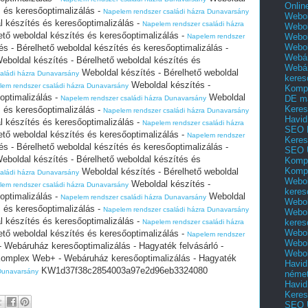
Onlin
s és keresőoptimalizálás -
Napelem rendszer családi házra Dunavarsány
Webol
l készítés és keresőoptimalizálás -
Napelem rendszer családi házra
Webol
ető weboldal készítés és keresőoptimalizálás -
Webol
Napelem rendszer
Webo
s - Bérelhető weboldal készítés és keresőoptimalizálás -
Webár
eboldal készítés - Bérelhető weboldal készítés és
Webár
Weboldal készítés - Bérelhető weboldal
aládi házra Dunavarsány
keres
Weboldal készítés -
lem rendszer családi házra Dunavarsány
Kompl
optimalizálás -
Weboldal
DE m
Napelem rendszer családi házra Dunavarsány
Keres
s és keresőoptimalizálás -
Napelem rendszer családi házra Dunavarsány
Havid
l készítés és keresőoptimalizálás -
Napelem rendszer családi házra
SEO 
ető weboldal készítés és keresőoptimalizálás -
Napelem rendszer
Keres
s - Bérelhető weboldal készítés és keresőoptimalizálás -
SEO 
eboldal készítés - Bérelhető weboldal készítés és
Kompl
Kompl
Weboldal készítés - Bérelhető weboldal
aládi házra Dunavarsány
Webol
Weboldal készítés -
lem rendszer családi házra Dunavarsány
keres
optimalizálás -
Weboldal
Napelem rendszer családi házra Dunavarsány
Webol
s és keresőoptimalizálás -
Napelem rendszer családi házra Dunavarsány
Webol
l készítés és keresőoptimalizálás -
keres
Napelem rendszer családi házra
Webol
ető weboldal készítés és keresőoptimalizálás -
Napelem rendszer
Webol
Webáruház keresőoptimalizálás - Hagyaték felvásárló -
Webol
omplex Web+ - Webáruház keresőoptimalizálás - Hagyaték
Havid
KW1d37f38c2854003a97e2d96eb3324080
 Dunavarsány
néme
Havid
Keres
SEO Ü