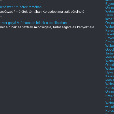
Egyed
i sebészet / műtétek témában
Onlin
Webár
 sebészet / műtétek témában Keresőoptimalizált bérelhető
Helyi
..
készí
Onlin
zter golyó A láthatatlan hősök a textiliparban
Webol
met a ruhák és textilek minőségére, tartósságára és kényelmére.
Keres
.
Havid
Egyed
Profe
Webol
Googl
Tarta
Mobil
Webol
Olcsó
Webol
Helyi
Keres
Mobil
Websi
Keres
Onlin
mego
SEO -
Webol
webol
Keres