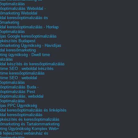
őoptimalizálás
őoptimalizálás Weboldal -
őmarketing Weboldal
dal keresőoptimalizálás és
őmarketing
dal keresőoptimalizálás - Honlap
őoptimalizálás
íjas Google keresőoptimalizálás
pkészítés Budapest
őmarketing Ügynökség - Havidíjas
dal keresőmarketing
ting ügynökség - Dwell time
alizálás
dal készítés és keresőoptimalizálás
 time SEO : weboldal készítés
 time keresőoptimalizálás
 time SEO : weboldal
őoptimalizálás
őoptimalizálás Buda -
őoptimalizálás Pest
őoptimalizálás, weboldal
őoptimalizálás
íjas PPC Ügynökség
dal keresőoptimalizálás és linképítés
dal keresőoptimalizálás
pkészítés és keresőoptimalizálás
őmarketing és Tartalommarketing
eting Ügyönökség Komplex Web+
i fejlesztésű webáruház és
őoptimalizálás