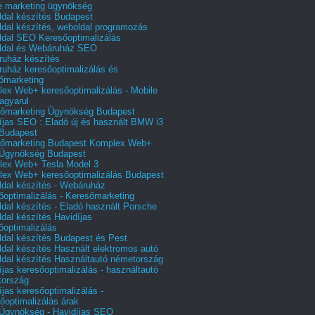
e marketing ügynökség
dal készítés Budapest
dal készítés, weboldal programozás
dal SEO Keresőoptimalizálás
ldal és Webáruház SEO
uház készítés
uház keresőoptimalizálás és
őmarketing
ex Web+ keresőoptimalizálás - Mobile
agyarul
őmarketing Ügynökség Budapest
íjas SEO : Eladó új és használt BMW i3
Budapest
őmarketing Budapest Komplex Web+
Ügynökség Budapest
ex Web+ Tesla Model 3
ex Web+ keresőoptimalizálás Budapest
dal készítés - Webáruház
őoptimalizálás - Keresőmarketing
dal készítés - Eladó használt Porsche
dal készítés Havidíjas
őoptimalizálás
dal készítés Budapest és Pest
dal készítés Használt elektromos autó
dal készítés Használtautó németország
íjas keresőoptimalizálás - használtautó
tország
íjas keresőoptimalizálás -
őoptimalizálás árak
gynökség - Havidíjas SEO