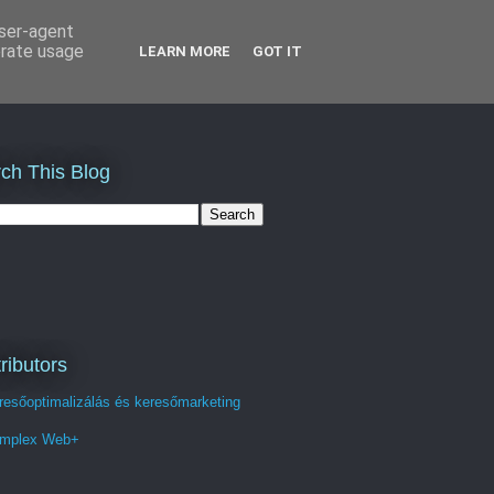
user-agent
erate usage
LEARN MORE
GOT IT
ch This Blog
ributors
resőoptimalizálás és keresőmarketing
mplex Web+