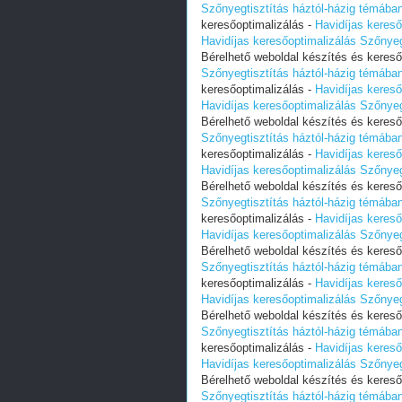
Szőnyegtisztítás háztól-házig témába
keresőoptimalizálás -
Havidíjas kereső
Havidíjas keresőoptimalizálás Szőnye
Bérelhető weboldal készítés és kereső
Szőnyegtisztítás háztól-házig témába
keresőoptimalizálás -
Havidíjas kereső
Havidíjas keresőoptimalizálás Szőnye
Bérelhető weboldal készítés és kereső
Szőnyegtisztítás háztól-házig témába
keresőoptimalizálás -
Havidíjas kereső
Havidíjas keresőoptimalizálás Szőnye
Bérelhető weboldal készítés és kereső
Szőnyegtisztítás háztól-házig témába
keresőoptimalizálás -
Havidíjas kereső
Havidíjas keresőoptimalizálás Szőnye
Bérelhető weboldal készítés és kereső
Szőnyegtisztítás háztól-házig témába
keresőoptimalizálás -
Havidíjas kereső
Havidíjas keresőoptimalizálás Szőnye
Bérelhető weboldal készítés és kereső
Szőnyegtisztítás háztól-házig témába
keresőoptimalizálás -
Havidíjas kereső
Havidíjas keresőoptimalizálás Szőnye
Bérelhető weboldal készítés és kereső
Szőnyegtisztítás háztól-házig témába