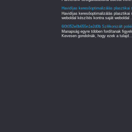
Havidíjas keresőoptimalizálás plasztika
Havidíjas keresőoptimalizálás plasztikai
weboldal készítés kontra saját weboldal .
6l0t052e0b655n1e2d0b Szilikonizált poliés
Manapság egyre többen fordítanak figyel
Kevesen gondolnák, hogy ezek a tulajd..