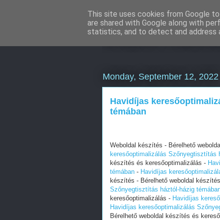
This site uses cookies from Google to 
are shared with Google along with per
Online marke
statistics, and to detect and address 
Monday, September 12, 2022
Havidíjas keresőoptimaliz
témában
Weboldal készítés - Bérelhető webolda
keresőoptimalizálás Szőnyegtisztítás 
készítés és keresőoptimalizálás -
Havi
témában
-
Havidíjas keresőoptimalizá
készítés - Bérelhető weboldal készíté
Szőnyegtisztítás háztól-házig témába
keresőoptimalizálás -
Havidíjas kereső
Havidíjas keresőoptimalizálás Szőnye
Bérelhető weboldal készítés és kereső