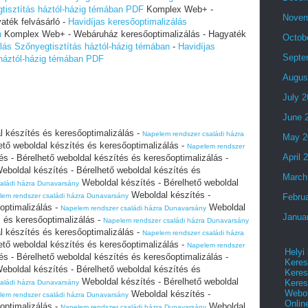
gtisztítás háztól-házig témában PDF
Komplex Web+ -
Novem
aték felvásárló -
Havidíjas keresőoptimalizálás
n
Komplex Web+ - Webáruház keresőoptimalizálás - Hagyaték
Octob
álás Szőnyegtisztítás háztól-házig témában
-
Havidíjas
Septe
 háztól-házig témában PDF
Augus
July 
June 
l készítés és keresőoptimalizálás -
Napelem rendszer családi házra
May 2
ető weboldal készítés és keresőoptimalizálás -
Napelem rendszer
April 
s - Bérelhető weboldal készítés és keresőoptimalizálás -
eboldal készítés - Bérelhető weboldal készítés és
March
Weboldal készítés - Bérelhető weboldal
aládi házra Dunavarsány
Weboldal készítés -
lem rendszer családi házra Dunavarsány
Febru
optimalizálás -
Weboldal
Napelem rendszer családi házra Dunavarsány
Janua
s és keresőoptimalizálás -
Napelem rendszer családi házra Dunavarsány
l készítés és keresőoptimalizálás -
Napelem rendszer családi házra
ető weboldal készítés és keresőoptimalizálás -
Napelem rendszer
Helyi
s - Bérelhető weboldal készítés és keresőoptimalizálás -
Keres
eboldal készítés - Bérelhető weboldal készítés és
Keres
Weboldal készítés - Bérelhető weboldal
Keres
aládi házra Dunavarsány
Webol
Weboldal készítés -
lem rendszer családi házra Dunavarsány
Onlin
optimalizálás -
Weboldal
Napelem rendszer családi házra Dunavarsány