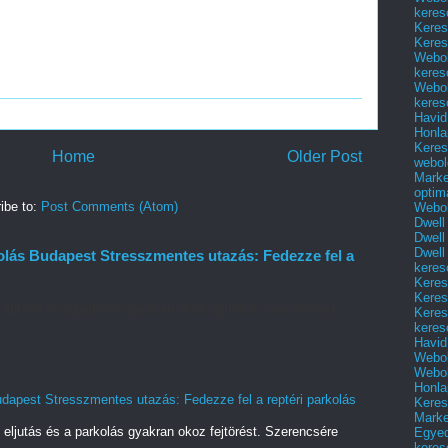
keres
Keres
Keres
Webol
keres
Webol
keres
Havid
Honla
Keres
Home
Older Post
webol
Marke
optim
ibe to:
Post Comments (Atom)
Webol
Dwell
Dwell
Dwell
olás Budapest Stresszmentes utazás: Fedezze fel a
keres
Keres
Keres
 eljutás és a parkolás gyakran okoz fejtörést. Szerencsére
Keres
..
keres
Havid
Webol
Webol
Honla
udapest Stresszmentes utazás: Fedezze fel a reptéri parkolás
Keres
Mark
 eljutás és a parkolás gyakran okoz fejtörést. Szerencsére
Egyed
..
keres