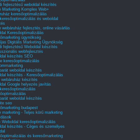
i fejlesztésű weboldal készítés
e Marketing Komplex Web+
uház keresőoptimalizálás
 keresőoptimalizálás és weboldal
tés
e webáruház fejlesztés, online vásárlás
dal Keresőoptimalizálás
őmarketing ügynökség
íjas Digitális Marketing Ügynökség
i fejlesztésű Weboldal készítés
sszionális webfejlesztés
dal készítés SEO
e keresőoptimalizálás
lommarketing
barát weboldal készítés
dal készítés - Keresőoptimalizálás
 webáruház készítés
dal Google helyezés javítás
 keresőoptimalizálás
őoptimalizálás
barát weboldal készítés
te seo
őmarketing budapest
e marketing - Teljes körű marketing
ldások
 Weboldal keresőoptimalizálás
dal készítés - Céges és személyes
dal
őoptimalizálás és keresőmarketing