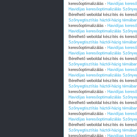
keresőoptimalizálás -
Havidíjas kereső
Havidíjas keresőoptimalizálás Szőnye
Bérelhető weboldal készítés és kereső
Szőnyegtisztítás háztól-házig témába
keresőoptimalizálás -
Havidíjas kereső
Havidíjas keresőoptimalizálás Szőnye
Bérelhető weboldal készítés és kereső
Szőnyegtisztítás háztól-házig témába
keresőoptimalizálás -
Havidíjas kereső
Havidíjas keresőoptimalizálás Szőnye
Bérelhető weboldal készítés és kereső
Szőnyegtisztítás háztól-házig témába
keresőoptimalizálás -
Havidíjas kereső
Havidíjas keresőoptimalizálás Szőnye
Bérelhető weboldal készítés és kereső
Szőnyegtisztítás háztól-házig témába
keresőoptimalizálás -
Havidíjas kereső
Havidíjas keresőoptimalizálás Szőnye
Bérelhető weboldal készítés és kereső
Szőnyegtisztítás háztól-házig témába
keresőoptimalizálás -
Havidíjas kereső
Havidíjas keresőoptimalizálás Szőnye
Bérelhető weboldal készítés és kereső
Szőnyegtisztítás háztól-házig témába
keresőoptimalizálás -
Havidíjas kereső