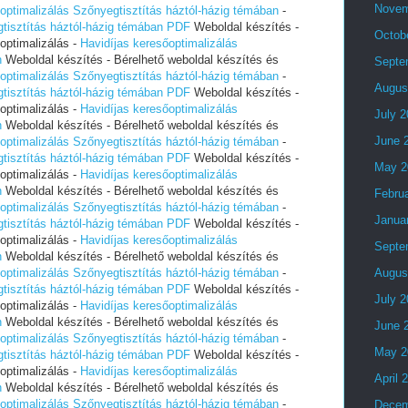
Novem
optimalizálás Szőnyegtisztítás háztól-házig témában
-
gtisztítás háztól-házig témában PDF
Weboldal készítés -
Octob
optimalizálás -
Havidíjas keresőoptimalizálás
n
Weboldal készítés - Bérelhető weboldal készítés és
Septe
optimalizálás Szőnyegtisztítás háztól-házig témában
-
Augus
gtisztítás háztól-házig témában PDF
Weboldal készítés -
optimalizálás -
Havidíjas keresőoptimalizálás
July 
n
Weboldal készítés - Bérelhető weboldal készítés és
June 
optimalizálás Szőnyegtisztítás háztól-házig témában
-
gtisztítás háztól-házig témában PDF
Weboldal készítés -
May 2
optimalizálás -
Havidíjas keresőoptimalizálás
n
Weboldal készítés - Bérelhető weboldal készítés és
Febru
optimalizálás Szőnyegtisztítás háztól-házig témában
-
Janua
gtisztítás háztól-házig témában PDF
Weboldal készítés -
optimalizálás -
Havidíjas keresőoptimalizálás
Septe
n
Weboldal készítés - Bérelhető weboldal készítés és
optimalizálás Szőnyegtisztítás háztól-házig témában
-
Augus
gtisztítás háztól-házig témában PDF
Weboldal készítés -
July 
optimalizálás -
Havidíjas keresőoptimalizálás
n
Weboldal készítés - Bérelhető weboldal készítés és
June 
optimalizálás Szőnyegtisztítás háztól-házig témában
-
May 2
gtisztítás háztól-házig témában PDF
Weboldal készítés -
optimalizálás -
Havidíjas keresőoptimalizálás
April 
n
Weboldal készítés - Bérelhető weboldal készítés és
optimalizálás Szőnyegtisztítás háztól-házig témában
-
Decem