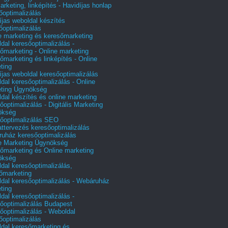
arketing, linképítés - Havidíjas honlap
őoptimalizálás
íjas weboldal készítés
őoptimalizálás
e marketing és keresőmarketing
dal keresőoptimalizálás -
őmarketing - Online marketing
őmarketing és linképítés - Online
ting
íjas weboldal keresőoptimalizálás
dal keresőoptimalizálás - Online
ting Ügynökség
dal készítés és online marketing
őoptimalizálás - Digitális Marketing
ökség
őoptimalizálás SEO
attervezés keresőoptimalizálás
uház keresőoptimalizálás
e Marketing Ügynökség
őmarketing és Online marketing
ökség
dal keresőoptimalizálás,
őmarketing
dal keresőoptimalizálás - Webáruház
ting
dal keresőoptimalizálás -
őoptimalizálás Budapest
őoptimalizálás - Weboldal
őoptimalizálás
dal keresőmarketing és