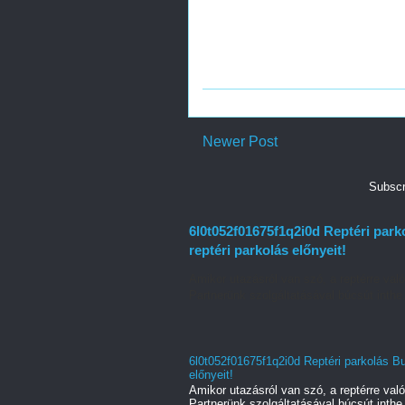
Newer Post
Subscr
6l0t052f01675f1q2i0d Reptéri park
reptéri parkolás előnyeit!
Amikor utazásról van szó, a reptérre való
Partnerünk szolgáltatásával búcsút inthe.
6l0t052f01675f1q2i0d Reptéri parkolás B
előnyeit!
Amikor utazásról van szó, a reptérre való
Partnerünk szolgáltatásával búcsút inthe.