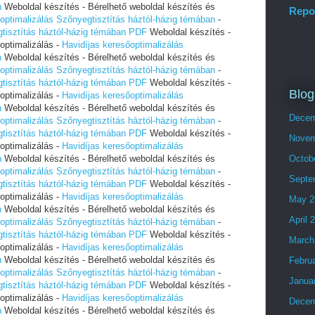
n
Weboldal készítés - Bérelhető weboldal készítés és
Repo
optimalizálás Szőnyegtisztítás háztól-házig témában
-
gtisztítás háztól-házig témában PDF
Weboldal készítés -
optimalizálás -
Havidíjas keresőoptimalizálás
n
Weboldal készítés - Bérelhető weboldal készítés és
optimalizálás Szőnyegtisztítás háztól-házig témában
-
gtisztítás háztól-házig témában PDF
Weboldal készítés -
Blog
optimalizálás -
Havidíjas keresőoptimalizálás
n
Weboldal készítés - Bérelhető weboldal készítés és
Decem
optimalizálás Szőnyegtisztítás háztól-házig témában
-
gtisztítás háztól-házig témában PDF
Weboldal készítés -
Novem
optimalizálás -
Havidíjas keresőoptimalizálás
n
Weboldal készítés - Bérelhető weboldal készítés és
Octob
optimalizálás Szőnyegtisztítás háztól-házig témában
-
Septe
gtisztítás háztól-házig témában PDF
Weboldal készítés -
optimalizálás -
Havidíjas keresőoptimalizálás
May 2
n
Weboldal készítés - Bérelhető weboldal készítés és
April 
optimalizálás Szőnyegtisztítás háztól-házig témában
-
gtisztítás háztól-házig témában PDF
Weboldal készítés -
March
optimalizálás -
Havidíjas keresőoptimalizálás
n
Weboldal készítés - Bérelhető weboldal készítés és
Febru
optimalizálás Szőnyegtisztítás háztól-házig témában
-
Janua
gtisztítás háztól-házig témában PDF
Weboldal készítés -
optimalizálás -
Havidíjas keresőoptimalizálás
Decem
n
Weboldal készítés - Bérelhető weboldal készítés és