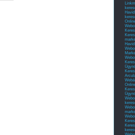
Linkm
keres
Havid
keres
Onlin
Webol
Keres
Keres
marke
Havid
Webol
Marke
Webol
Keres
Ügyn
Keres
Arcul
Webár
Onlin
Keres
Ügyn
Webol
keres
Webol
marke
Webol
Keres
Keres
keres
Webol