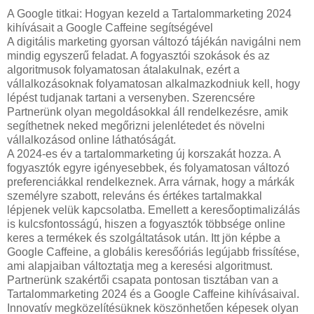
A Google titkai: Hogyan kezeld a Tartalommarketing 2024
kihívásait a Google Caffeine segítségével
A digitális marketing gyorsan változó tájékán navigálni nem
mindig egyszerű feladat. A fogyasztói szokások és az
algoritmusok folyamatosan átalakulnak, ezért a
vállalkozásoknak folyamatosan alkalmazkodniuk kell, hogy
lépést tudjanak tartani a versenyben. Szerencsére
Partnerünk olyan megoldásokkal áll rendelkezésre, amik
segíthetnek neked megőrizni jelenlétedet és növelni
vállalkozásod online láthatóságát.
A 2024-es év a tartalommarketing új korszakát hozza. A
fogyasztók egyre igényesebbek, és folyamatosan változó
preferenciákkal rendelkeznek. Arra várnak, hogy a márkák
személyre szabott, releváns és értékes tartalmakkal
lépjenek velük kapcsolatba. Emellett a keresőoptimalizálás
is kulcsfontosságú, hiszen a fogyasztók többsége online
keres a termékek és szolgáltatások után. Itt jön képbe a
Google Caffeine, a globális keresőóriás legújabb frissítése,
ami alapjaiban változtatja meg a keresési algoritmust.
Partnerünk szakértői csapata pontosan tisztában van a
Tartalommarketing 2024 és a Google Caffeine kihívásaival.
Innovatív megközelítésüknek köszönhetően képesek olyan