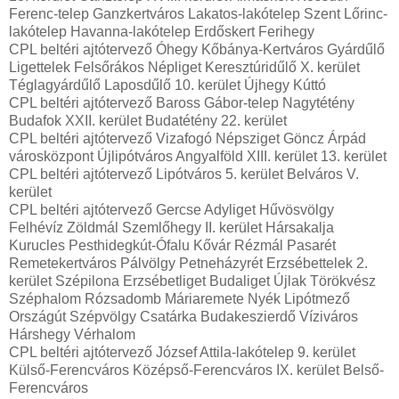
Ferenc-telep Ganzkertváros Lakatos-lakótelep Szent Lőrinc-
lakótelep Havanna-lakótelep Erdőskert Ferihegy
CPL beltéri ajtótervező Óhegy Kőbánya-Kertváros Gyárdűlő
Ligettelek Felsőrákos Népliget Keresztúridűlő X. kerület
Téglagyárdűlő Laposdűlő 10. kerület Újhegy Kúttó
CPL beltéri ajtótervező Baross Gábor-telep Nagytétény
Budafok XXII. kerület Budatétény 22. kerület
CPL beltéri ajtótervező Vizafogó Népsziget Göncz Árpád
városközpont Újlipótváros Angyalföld XIII. kerület 13. kerület
CPL beltéri ajtótervező Lipótváros 5. kerület Belváros V.
kerület
CPL beltéri ajtótervező Gercse Adyliget Hűvösvölgy
Felhévíz Zöldmál Szemlőhegy II. kerület Hársakalja
Kurucles Pesthidegkút-Ófalu Kővár Rézmál Pasarét
Remetekertváros Pálvölgy Petneházyrét Erzsébettelek 2.
kerület Szépilona Erzsébetliget Budaliget Újlak Törökvész
Széphalom Rózsadomb Máriaremete Nyék Lipótmező
Országút Szépvölgy Csatárka Budakeszierdő Víziváros
Hárshegy Vérhalom
CPL beltéri ajtótervező József Attila-lakótelep 9. kerület
Külső-Ferencváros Középső-Ferencváros IX. kerület Belső-
Ferencváros