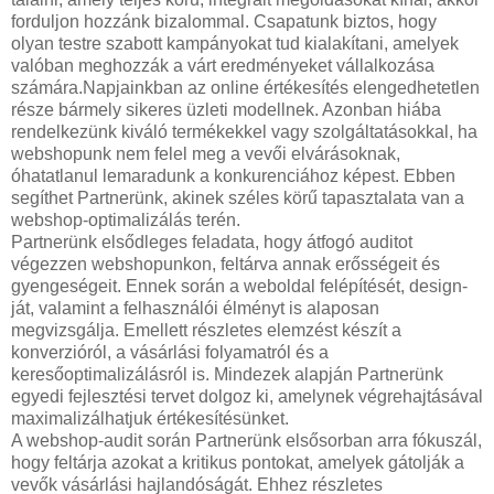
forduljon hozzánk bizalommal. Csapatunk biztos, hogy
olyan testre szabott kampányokat tud kialakítani, amelyek
valóban meghozzák a várt eredményeket vállalkozása
számára.Napjainkban az online értékesítés elengedhetetlen
része bármely sikeres üzleti modellnek. Azonban hiába
rendelkezünk kiváló termékekkel vagy szolgáltatásokkal, ha
webshopunk nem felel meg a vevői elvárásoknak,
óhatatlanul lemaradunk a konkurenciához képest. Ebben
segíthet Partnerünk, akinek széles körű tapasztalata van a
webshop-optimalizálás terén.
Partnerünk elsődleges feladata, hogy átfogó auditot
végezzen webshopunkon, feltárva annak erősségeit és
gyengeségeit. Ennek során a weboldal felépítését, design-
ját, valamint a felhasználói élményt is alaposan
megvizsgálja. Emellett részletes elemzést készít a
konverzióról, a vásárlási folyamatról és a
keresőoptimalizálásról is. Mindezek alapján Partnerünk
egyedi fejlesztési tervet dolgoz ki, amelynek végrehajtásával
maximalizálhatjuk értékesítésünket.
A webshop-audit során Partnerünk elsősorban arra fókuszál,
hogy feltárja azokat a kritikus pontokat, amelyek gátolják a
vevők vásárlási hajlandóságát. Ehhez részletes