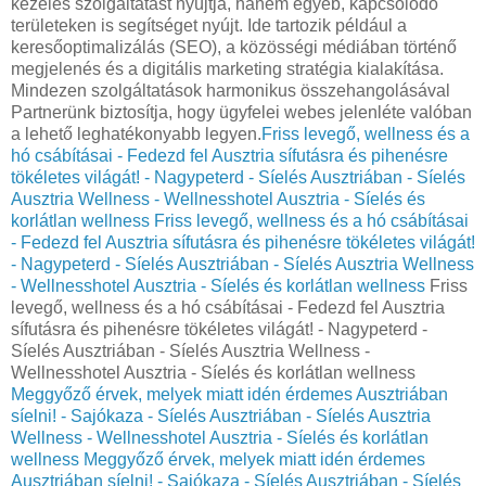
kezelés szolgáltatást nyújtja, hanem egyéb, kapcsolódó
területeken is segítséget nyújt. Ide tartozik például a
keresőoptimalizálás (SEO), a közösségi médiában történő
megjelenés és a digitális marketing stratégia kialakítása.
Mindezen szolgáltatások harmonikus összehangolásával
Partnerünk biztosítja, hogy ügyfelei webes jelenléte valóban
a lehető leghatékonyabb legyen.
Friss levegő, wellness és a
hó csábításai - Fedezd fel Ausztria sífutásra és pihenésre
tökéletes világát! - Nagypeterd - Síelés Ausztriában - Síelés
Ausztria Wellness - Wellnesshotel Ausztria - Síelés és
korlátlan wellness
Friss levegő, wellness és a hó csábításai
- Fedezd fel Ausztria sífutásra és pihenésre tökéletes világát!
- Nagypeterd - Síelés Ausztriában - Síelés Ausztria Wellness
- Wellnesshotel Ausztria - Síelés és korlátlan wellness
Friss
levegő, wellness és a hó csábításai - Fedezd fel Ausztria
sífutásra és pihenésre tökéletes világát! - Nagypeterd -
Síelés Ausztriában - Síelés Ausztria Wellness -
Wellnesshotel Ausztria - Síelés és korlátlan wellness
Meggyőző érvek, melyek miatt idén érdemes Ausztriában
síelni! - Sajókaza - Síelés Ausztriában - Síelés Ausztria
Wellness - Wellnesshotel Ausztria - Síelés és korlátlan
wellness
Meggyőző érvek, melyek miatt idén érdemes
Ausztriában síelni! - Sajókaza - Síelés Ausztriában - Síelés