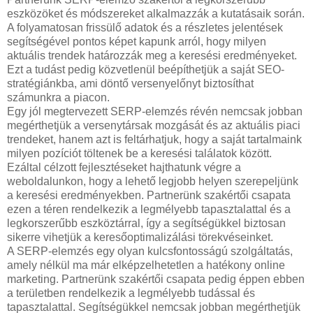
eszközöket és módszereket alkalmazzák a kutatásaik során.
A folyamatosan frissülő adatok és a részletes jelentések
segítségével pontos képet kapunk arról, hogy milyen
aktuális trendek határozzák meg a keresési eredményeket.
Ezt a tudást pedig közvetlenül beépíthetjük a saját SEO-
stratégiánkba, ami döntő versenyelőnyt biztosíthat
számunkra a piacon.
Egy jól megtervezett SERP-elemzés révén nemcsak jobban
megérthetjük a versenytársak mozgását és az aktuális piaci
trendeket, hanem azt is feltárhatjuk, hogy a saját tartalmaink
milyen pozíciót töltenek be a keresési találatok között.
Ezáltal célzott fejlesztéseket hajthatunk végre a
weboldalunkon, hogy a lehető legjobb helyen szerepeljünk
a keresési eredményekben. Partnerünk szakértői csapata
ezen a téren rendelkezik a legmélyebb tapasztalattal és a
legkorszerűbb eszköztárral, így a segítségükkel biztosan
sikerre vihetjük a keresőoptimalizálási törekvéseinket.
A SERP-elemzés egy olyan kulcsfontosságú szolgáltatás,
amely nélkül ma már elképzelhetetlen a hatékony online
marketing. Partnerünk szakértői csapata pedig éppen ebben
a területben rendelkezik a legmélyebb tudással és
tapasztalattal. Segítségükkel nemcsak jobban megérthetjük