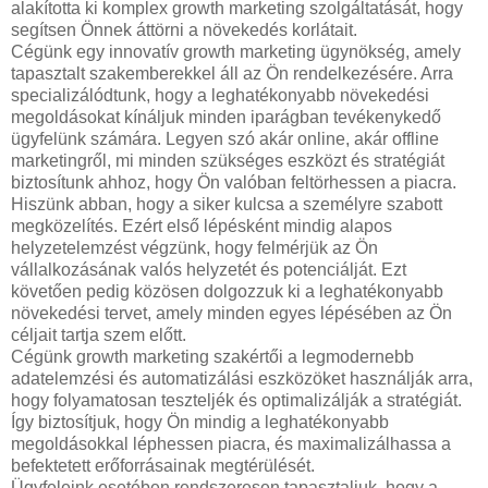
alakította ki komplex growth marketing szolgáltatását, hogy
segítsen Önnek áttörni a növekedés korlátait.
Cégünk egy innovatív growth marketing ügynökség, amely
tapasztalt szakemberekkel áll az Ön rendelkezésére. Arra
specializálódtunk, hogy a leghatékonyabb növekedési
megoldásokat kínáljuk minden iparágban tevékenykedő
ügyfelünk számára. Legyen szó akár online, akár offline
marketingről, mi minden szükséges eszközt és stratégiát
biztosítunk ahhoz, hogy Ön valóban feltörhessen a piacra.
Hiszünk abban, hogy a siker kulcsa a személyre szabott
megközelítés. Ezért első lépésként mindig alapos
helyzetelemzést végzünk, hogy felmérjük az Ön
vállalkozásának valós helyzetét és potenciálját. Ezt
követően pedig közösen dolgozzuk ki a leghatékonyabb
növekedési tervet, amely minden egyes lépésében az Ön
céljait tartja szem előtt.
Cégünk growth marketing szakértői a legmodernebb
adatelemzési és automatizálási eszközöket használják arra,
hogy folyamatosan teszteljék és optimalizálják a stratégiát.
Így biztosítjuk, hogy Ön mindig a leghatékonyabb
megoldásokkal léphessen piacra, és maximalizálhassa a
befektetett erőforrásainak megtérülését.
Ügyfeleink esetében rendszeresen tapasztaljuk, hogy a