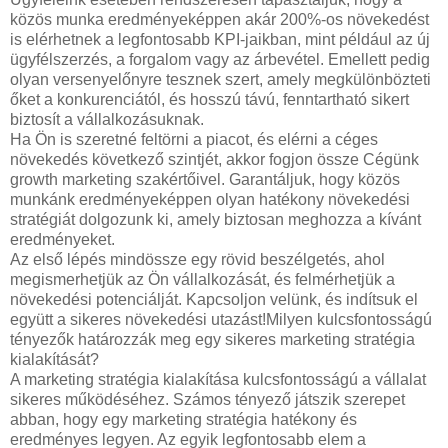
közös munka eredményeképpen akár 200%-os növekedést
is elérhetnek a legfontosabb KPI-jaikban, mint például az új
ügyfélszerzés, a forgalom vagy az árbevétel. Emellett pedig
olyan versenyelőnyre tesznek szert, amely megkülönbözteti
őket a konkurenciától, és hosszú távú, fenntartható sikert
biztosít a vállalkozásuknak.
Ha Ön is szeretné feltörni a piacot, és elérni a céges
növekedés következő szintjét, akkor fogjon össze Cégünk
growth marketing szakértőivel. Garantáljuk, hogy közös
munkánk eredményeképpen olyan hatékony növekedési
stratégiát dolgozunk ki, amely biztosan meghozza a kívánt
eredményeket.
Az első lépés mindössze egy rövid beszélgetés, ahol
megismerhetjük az Ön vállalkozását, és felmérhetjük a
növekedési potenciálját. Kapcsoljon velünk, és indítsuk el
együtt a sikeres növekedési utazást!Milyen kulcsfontosságú
tényezők határozzák meg egy sikeres marketing stratégia
kialakítását?
A marketing stratégia kialakítása kulcsfontosságú a vállalat
sikeres működéséhez. Számos tényező játszik szerepet
abban, hogy egy marketing stratégia hatékony és
eredményes legyen. Az egyik legfontosabb elem a