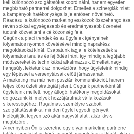
kell különböző szolgáltatókat koordinálni, hanem egyetlen
megbízható partnerrel dolgozhat. Emellett a szinergiák miatt
a kampányok hatékonysága is jelentősen növelhető.
Ráadásul a különböző marketing eszközök összehangolása
révén sokkal egységesebb és eredményesebb üzenetet
tudunk közvetíteni a célközönség felé.
Cégünk a piaci trendek és az ügyfelek igényeinek
folyamatos nyomon követésével mindig naprakész
megoldásokat kínál. Csapatunk tagjai elkötelezettek a
folyamatos tanulás és fejlődés iránt, így mindig a legújabb
módszereket és technikákat alkalmazzuk. Emellett nagy
hangsúlyt fektetünk az innovációra, hogy ügyfeleink mindig
egy lépéssel a versenytársaik előtt járhassanak.
A marketing ma már nem pusztán kommunikációt, hanem
teljes körű üzleti stratégiát jelent. Cégünk partnerként áll
ügyfeleink mellett, hogy átfogó, hatékony megoldásokat
dolgozzunk ki, melyek hozzájárulnak vállalkozásuk
sikerességéhez. Rugalmas, személyre szabott
szolgáltatásainkkal minden ügyfél egyedi igényeit
kielégítjük, legyen szó akár nagyvállalati, akár kkv-s
megbízóról.
Amennyiben Ön is szeretne egy olyan marketing partnerre
találni, amely teljes körű, integrált megoldásokat kínál, akkor