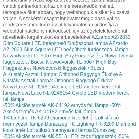
valódi partnerként áll az online kereskedők mellett,
támogatva őket abban, hogy webshopjuk a siker kulcsává
váljon. A szakértői csapat innovatív megoldásaival és
rendszeres monitorozással folyamatosan biztosítja a
weboldal hatékony működését, így az ügyfelek töretlenül
növelhetik forgalmukat és árbevételüket.
AZzardo AZ-2833
Slim Square LED beépíthetõ fürdõszobai lámpa
AZzardo
AZ-2833 Slim Square LED beépíthetõ fürdõszobai lámpa
Nowodvorski TL-5067 High-Bay Függeszték / Nowodvorski
függeszték / Bucsu
Nowodvorski TL-5067 High-Bay
Függeszték / Nowodvorski függeszték / Bucsu
A Kristály Asztali Lámpa: Otthonod Ragyogó Ékköve
A
Kristály Asztali Lámpa: Otthonod Ragyogó Ékköve
Nova Luce NL-9248154 Cyrcle LED modern kerek fali
lámpa
Nova Luce NL-9248154 Cyrcle LED modern kerek
fali lámpa
-50% Akciós termék AK-04192 ernyős fali lámpa
-50%
Akciós termék AK-04192 ernyős fali lámpa
TK Lighting TK-6209 Diamond kicsi fehér Loft stílusú
mennyezeti lámpa Dunaszeg
TK Lighting TK-6209 Diamond
kicsi fehér Loft stílusú mennyezeti lámpa Dunaszeg
-50% Akciós termék AK-5513 LED izzós függeszték
-50%