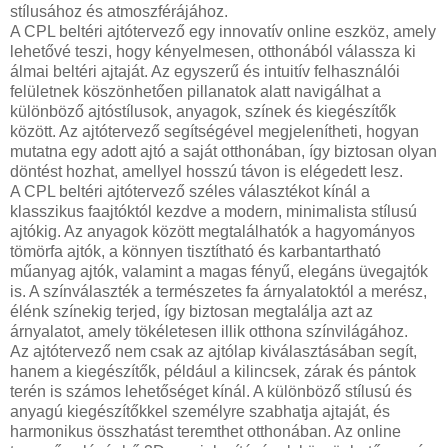
stílusához és atmoszférájához.
A CPL beltéri ajtótervező egy innovatív online eszköz, amely
lehetővé teszi, hogy kényelmesen, otthonából válassza ki
álmai beltéri ajtaját. Az egyszerű és intuitív felhasználói
felületnek köszönhetően pillanatok alatt navigálhat a
különböző ajtóstílusok, anyagok, színek és kiegészítők
között. Az ajtótervező segítségével megjelenítheti, hogyan
mutatna egy adott ajtó a saját otthonában, így biztosan olyan
döntést hozhat, amellyel hosszú távon is elégedett lesz.
A CPL beltéri ajtótervező széles választékot kínál a
klasszikus faajtóktól kezdve a modern, minimalista stílusú
ajtókig. Az anyagok között megtalálhatók a hagyományos
tömörfa ajtók, a könnyen tisztítható és karbantartható
műanyag ajtók, valamint a magas fényű, elegáns üvegajtók
is. A színválaszték a természetes fa árnyalatoktól a merész,
élénk színekig terjed, így biztosan megtalálja azt az
árnyalatot, amely tökéletesen illik otthona színvilágához.
Az ajtótervező nem csak az ajtólap kiválasztásában segít,
hanem a kiegészítők, például a kilincsek, zárak és pántok
terén is számos lehetőséget kínál. A különböző stílusú és
anyagú kiegészítőkkel személyre szabhatja ajtaját, és
harmonikus összhatást teremthet otthonában. Az online