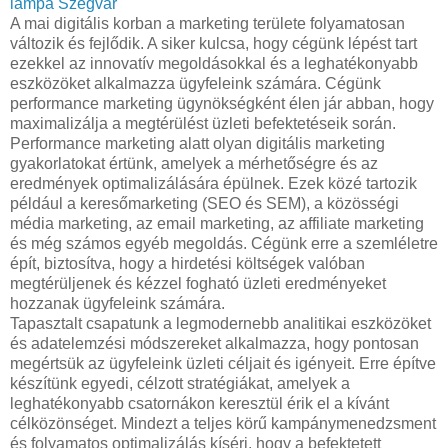
lámpa Szegvár
A mai digitális korban a marketing területe folyamatosan
változik és fejlődik. A siker kulcsa, hogy cégünk lépést tart
ezekkel az innovatív megoldásokkal és a leghatékonyabb
eszközöket alkalmazza ügyfeleink számára. Cégünk
performance marketing ügynökségként élen jár abban, hogy
maximalizálja a megtérülést üzleti befektetéseik során.
Performance marketing alatt olyan digitális marketing
gyakorlatokat értünk, amelyek a mérhetőségre és az
eredmények optimalizálására épülnek. Ezek közé tartozik
például a keresőmarketing (SEO és SEM), a közösségi
média marketing, az email marketing, az affiliate marketing
és még számos egyéb megoldás. Cégünk erre a szemléletre
épít, biztosítva, hogy a hirdetési költségek valóban
megtérüljenek és kézzel fogható üzleti eredményeket
hozzanak ügyfeleink számára.
Tapasztalt csapatunk a legmodernebb analitikai eszközöket
és adatelemzési módszereket alkalmazza, hogy pontosan
megértsük az ügyfeleink üzleti céljait és igényeit. Erre építve
készítünk egyedi, célzott stratégiákat, amelyek a
leghatékonyabb csatornákon keresztül érik el a kívánt
célközönséget. Mindezt a teljes körű kampánymenedzsment
és folyamatos optimalizálás kíséri, hogy a befektetett