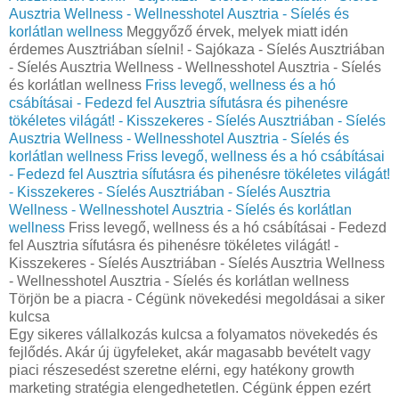
Ausztria Wellness - Wellnesshotel Ausztria - Síelés és
korlátlan wellness
Meggyőző érvek, melyek miatt idén
érdemes Ausztriában síelni! - Sajókaza - Síelés Ausztriában
- Síelés Ausztria Wellness - Wellnesshotel Ausztria - Síelés
és korlátlan wellness
Friss levegő, wellness és a hó
csábításai - Fedezd fel Ausztria sífutásra és pihenésre
tökéletes világát! - Kisszekeres - Síelés Ausztriában - Síelés
Ausztria Wellness - Wellnesshotel Ausztria - Síelés és
korlátlan wellness
Friss levegő, wellness és a hó csábításai
- Fedezd fel Ausztria sífutásra és pihenésre tökéletes világát!
- Kisszekeres - Síelés Ausztriában - Síelés Ausztria
Wellness - Wellnesshotel Ausztria - Síelés és korlátlan
wellness
Friss levegő, wellness és a hó csábításai - Fedezd
fel Ausztria sífutásra és pihenésre tökéletes világát! -
Kisszekeres - Síelés Ausztriában - Síelés Ausztria Wellness
- Wellnesshotel Ausztria - Síelés és korlátlan wellness
Törjön be a piacra - Cégünk növekedési megoldásai a siker
kulcsa
Egy sikeres vállalkozás kulcsa a folyamatos növekedés és
fejlődés. Akár új ügyfeleket, akár magasabb bevételt vagy
piaci részesedést szeretne elérni, egy hatékony growth
marketing stratégia elengedhetetlen. Cégünk éppen ezért