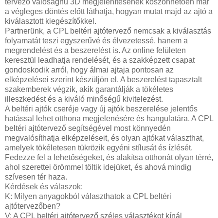
tervező valósághű 3D megjelenítésének köszönhetően már
a végleges döntés előtt láthatja, hogyan mutat majd az ajtó a
kiválasztott kiegészítőkkel.
Partnerünk, a CPL beltéri ajtótervező nemcsak a kiválasztás
folyamatát teszi egyszerűvé és élvezetessé, hanem a
megrendelést és a beszerelést is. Az online felületen
keresztül leadhatja rendelését, és a szakképzett csapat
gondoskodik arról, hogy álmai ajtaja pontosan az
elképzelései szerint készüljön el. A beszerelést tapasztalt
szakemberek végzik, akik garantálják a tökéletes
illeszkedést és a kiváló minőségű kivitelezést.
A beltéri ajtók cseréje vagy új ajtók beszerelése jelentős
hatással lehet otthona megjelenésére és hangulatára. A CPL
beltéri ajtótervező segítségével most könnyedén
megvalósíthatja elképzeléseit, és olyan ajtókat választhat,
amelyek tökéletesen tükrözik egyéni stílusát és ízlését.
Fedezze fel a lehetőségeket, és alakítsa otthonát olyan térré,
ahol szerettei örömmel töltik idejüket, és ahová mindig
szívesen tér haza.
Kérdések és válaszok:
K: Milyen anyagokból választhatok a CPL beltéri
ajtótervezőben?
V: A CPL beltéri ajtótervező széles választékot kínál