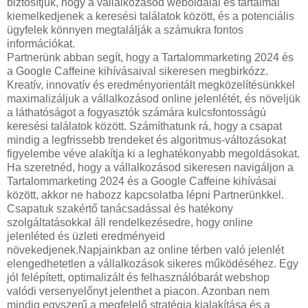
biztosítjuk, hogy a vállalkozásod weboldalai és tartalmai
kiemelkedjenek a keresési találatok között, és a potenciális
ügyfelek könnyen megtalálják a számukra fontos
információkat.
Partnerünk abban segít, hogy a Tartalommarketing 2024 és
a Google Caffeine kihívásaival sikeresen megbirkózz.
Kreatív, innovatív és eredményorientált megközelítésünkkel
maximalizáljuk a vállalkozásod online jelenlétét, és növeljük
a láthatóságot a fogyasztók számára kulcsfontosságú
keresési találatok között. Számíthatunk rá, hogy a csapat
mindig a legfrissebb trendeket és algoritmus-változásokat
figyelembe véve alakítja ki a leghatékonyabb megoldásokat.
Ha szeretnéd, hogy a vállalkozásod sikeresen navigáljon a
Tartalommarketing 2024 és a Google Caffeine kihívásai
között, akkor ne habozz kapcsolatba lépni Partnerünkkel.
Csapatuk szakértő tanácsadással és hatékony
szolgáltatásokkal áll rendelkezésedre, hogy online
jelenléted és üzleti eredményeid
növekedjenek.Napjainkban az online térben való jelenlét
elengedhetetlen a vállalkozások sikeres működéséhez. Egy
jól felépített, optimalizált és felhasználóbarát webshop
valódi versenyelőnyt jelenthet a piacon. Azonban nem
mindig egyszerű a megfelelő stratégia kialakítása és a