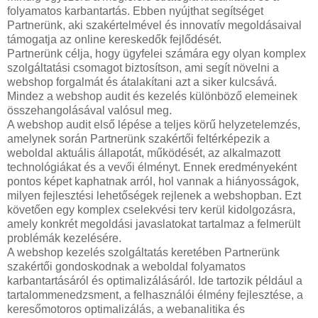
folyamatos karbantartás. Ebben nyújthat segítséget
Partnerünk, aki szakértelmével és innovatív megoldásaival
támogatja az online kereskedők fejlődését.
Partnerünk célja, hogy ügyfelei számára egy olyan komplex
szolgáltatási csomagot biztosítson, ami segít növelni a
webshop forgalmát és átalakítani azt a siker kulcsává.
Mindez a webshop audit és kezelés különböző elemeinek
összehangolásával valósul meg.
A webshop audit első lépése a teljes körű helyzetelemzés,
amelynek során Partnerünk szakértői feltérképezik a
weboldal aktuális állapotát, működését, az alkalmazott
technológiákat és a vevői élményt. Ennek eredményeként
pontos képet kaphatnak arról, hol vannak a hiányosságok,
milyen fejlesztési lehetőségek rejlenek a webshopban. Ezt
követően egy komplex cselekvési terv kerül kidolgozásra,
amely konkrét megoldási javaslatokat tartalmaz a felmerült
problémák kezelésére.
A webshop kezelés szolgáltatás keretében Partnerünk
szakértői gondoskodnak a weboldal folyamatos
karbantartásáról és optimalizálásáról. Ide tartozik például a
tartalommenedzsment, a felhasználói élmény fejlesztése, a
keresőmotoros optimalizálás, a webanalitika és