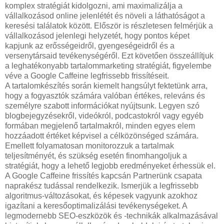
komplex stratégiát kidolgozni, ami maximalizálja a
vállalkozásod online jelenlétét és növeli a láthatóságot a
keresési találatok között. Először is részletesen felmérjük a
vállalkozásod jelenlegi helyzetét, hogy pontos képet
kapjunk az erősségeidről, gyengeségeidről és a
versenytársaid tevékenységéről. Ezt követően összeállítjuk
a leghatékonyabb tartalommarketing stratégiát, figyelembe
véve a Google Caffeine legfrissebb frissítéseit.
A tartalomkészítés során kiemelt hangsúlyt fektetünk arra,
hogy a fogyasztók számára valóban értékes, releváns és
személyre szabott információkat nyújtsunk. Legyen szó
blogbejegyzésekről, videókról, podcastokról vagy egyéb
formában megjelenő tartalmakról, minden egyes elem
hozzáadott értéket képvisel a célközönséged számára.
Emellett folyamatosan monitorozzuk a tartalmak
teljesítményét, és szükség esetén finomhangoljuk a
stratégiát, hogy a lehető legjobb eredményeket érhessük el.
A Google Caffeine frissítés kapcsán Partnerünk csapata
naprakész tudással rendelkezik. Ismerjük a legfrissebb
algoritmus-változásokat, és képesek vagyunk azokhoz
igazítani a keresőoptimalizálási tevékenységeket. A
legmodernebb SEO-eszközök és -technikák alkalmazásával