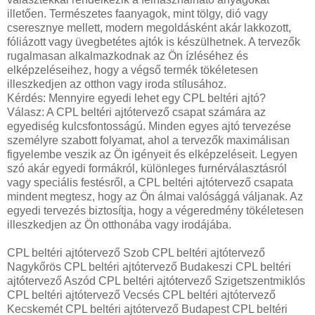
illetően. Természetes faanyagok, mint tölgy, dió vagy
cseresznye mellett, modern megoldásként akár lakkozott,
fóliázott vagy üvegbetétes ajtók is készülhetnek. A tervezők
rugalmasan alkalmazkodnak az Ön ízléséhez és
elképzeléseihez, hogy a végső termék tökéletesen
illeszkedjen az otthon vagy iroda stílusához.
Kérdés: Mennyire egyedi lehet egy CPL beltéri ajtó?
Válasz: A CPL beltéri ajtótervező csapat számára az
egyediség kulcsfontosságú. Minden egyes ajtó tervezése
személyre szabott folyamat, ahol a tervezők maximálisan
figyelembe veszik az Ön igényeit és elképzeléseit. Legyen
szó akár egyedi formákról, különleges furnérválasztásról
vagy speciális festésről, a CPL beltéri ajtótervező csapata
mindent megtesz, hogy az Ön álmai valósággá váljanak. Az
egyedi tervezés biztosítja, hogy a végeredmény tökéletesen
illeszkedjen az Ön otthonába vagy irodájába.
CPL beltéri ajtótervező Szob CPL beltéri ajtótervező
Nagykőrös CPL beltéri ajtótervező Budakeszi CPL beltéri
ajtótervező Aszód CPL beltéri ajtótervező Szigetszentmiklós
CPL beltéri ajtótervező Vecsés CPL beltéri ajtótervező
Kecskemét CPL beltéri ajtótervező Budapest CPL beltéri