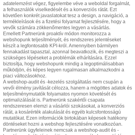
adatelemzést végez, figyelembe véve a weboldal forgalmát,
a felhasználók viselkedését és a konverziós rátát. Ezt
követően konkrét javaslatokat tesz a design, a navigáció, a
termékleírások és a fizetési folyamat fejlesztésére, hogy a
vevők számára zökkenőmentes legyen a vásárlás.
Emellett Partnerünk proaktív módon monitorozza a
webshopunk teljesítményét, és rendszeres jelentéseket
készít a legfontosabb KPI-król. Amennyiben bármilyen
fennakadást tapasztal, azonnal beavatkozik, és megteszi a
szükséges lépéseket a problémák elhárítására. Ezzel
biztosítja, hogy webshopunk mindig a legoptimálisabban
működjön, és képes legyen rugalmasan alkalmazkodni a
piaci változásokhoz.
A webshop-audit és -kezelés szolgáltatás nem csupán a
vevői élmény javítását célozza, hanem a mögöttes adatok és
teljesítménymutatók folyamatos nyomon követését és
optimalizálását is. Partnerünk szakértői csapata
rendszeresen elemzi a vásárlói szokásokat, a konverziós
rátát, a kosárérték alakulását és egyéb kulcsfontosságú
mutatókat. Ezen információk birtokában képesek hatékony
döntéseket hozni a webshop fejlesztésére vonatkozóan.
Partnerünk ügyfeleinek nemcsak a webshop-audit és -