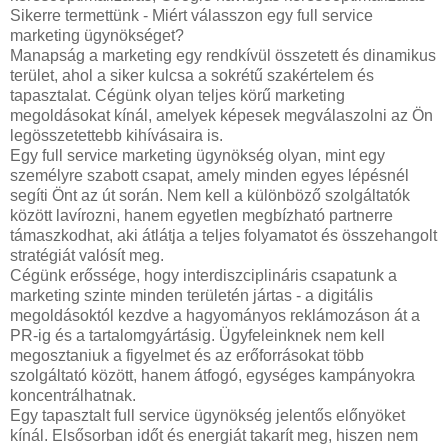
Sikerre termettünk - Miért válasszon egy full service
marketing ügynökséget?
Manapság a marketing egy rendkívül összetett és dinamikus
terület, ahol a siker kulcsa a sokrétű szakértelem és
tapasztalat. Cégünk olyan teljes körű marketing
megoldásokat kínál, amelyek képesek megválaszolni az Ön
legösszetettebb kihívásaira is.
Egy full service marketing ügynökség olyan, mint egy
személyre szabott csapat, amely minden egyes lépésnél
segíti Önt az út során. Nem kell a különböző szolgáltatók
között lavírozni, hanem egyetlen megbízható partnerre
támaszkodhat, aki átlátja a teljes folyamatot és összehangolt
stratégiát valósít meg.
Cégünk erőssége, hogy interdiszciplináris csapatunk a
marketing szinte minden területén jártas - a digitális
megoldásoktól kezdve a hagyományos reklámozáson át a
PR-ig és a tartalomgyártásig. Ügyfeleinknek nem kell
megosztaniuk a figyelmet és az erőforrásokat több
szolgáltató között, hanem átfogó, egységes kampányokra
koncentrálhatnak.
Egy tapasztalt full service ügynökség jelentős előnyöket
kínál. Elsősorban időt és energiát takarít meg, hiszen nem