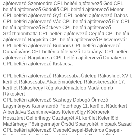
ajtótervező Szentendre CPL beltéri ajtótervező Göd CPL
beltéri ajtótervező Gödöllő CPL beltéri ajtótervező Monor
CPL beltéri ajtótervező Gyál CPL beltéri ajtótervező Dabas
CPL beltéri ajtótervező Vác CPL beltéri ajtótervező Érd CPL
beltéri ajtótervező Ráckeve CPL beltéri ajtótervező
Százhalombatta CPL beltéri ajtótervező Cegléd CPL beltéri
ajtótervező Nagykáta CPL beltéri ajtótervező Pilisvörösvár
CPL beltéri ajtótervező Budaörs CPL beltéri ajtótervező
Dunaújváros CPL beltéri ajtótervező Tatabánya CPL beltéri
ajtótervező Nagytarcsa CPL beltéri ajtótervező Dunakeszi
CPL beltéri ajtótervező Kistarcsa
CPL beltéri ajtótervező Rákoscsaba-Újtelep Rákosliget XVII.
kerület Rákoscsaba Akadémiaújtelep Rákoskeresztúr 17.
kerület Rákoshegy Régiakadémiatelep Madárdomb
Rákoskert
CPL beltéri ajtótervező Sashegy Dobogó Őrmező
Lágymányos Kamaraerdő Péterhegy 11. kerület Nádorkert
Albertfalva Szentimreváros Kelenvölgy Kőérberek
Hosszúrét Gellérthegy Gazdagrét XI. kerület Kelenföld
Madárhegy Pösingermajor Örsöd Spanyolrét Infopark Sasad
CPL beltéri ajtótervező CsepelCsepel-Belváros Csepel-