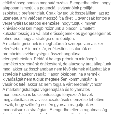
célközönség pontos meghatározása. Elengedhetetlen, hogy
alaposan ismerjük a potenciális vásárlóink profilját,
szokásait, preferenciáit. Csak így tudjuk összeállítani azt az
üzenetet, ami valóban megszólítja őket. Ugyancsak fontos a
versenytársak alapos elemzése, hogy tudjuk, milyen
kihívásokkal kell megbirkóznunk a piacon. Emellett
kulcsfontosságú a vállalat erősségeinek és gyengeségeinek
felmérése, hogy a stratégia erre épüljön.
A marketingmix-nek is meghatározó szerepe van a siker
elérésében. A termék, ár, értékesítési csatornák és
promóciós tevékenységek összehangolása
elengedhetetlen. Például ha egy prémium minőségű
terméket szeretnénk értékesíteni, de alacsony árat állapítunk
meg, akkor az összhangban nem lévő elemek alááshatják a
stratégia hatékonyságát. Hasonlóképpen, ha a termék
kiválóságát nem tudjuk megfelelően kommunikálni a
vásárlók felé, akkor az nem fogja a várt eredményt hozni.
A marketingstratégia végrehajtása és folyamatos
monitorozása is kulcsfontosságú tényező. A tervek
megvalósítása és a visszacsatolások elemzése lehetővé
teszik, hogy szükség esetén gyorsan reagáljunk és
módosítsunk a stratégián. Elengedhetetlen a rugalmasság