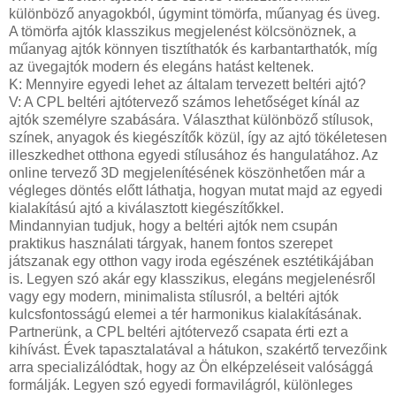
különböző anyagokból, úgymint tömörfa, műanyag és üveg.
A tömörfa ajtók klasszikus megjelenést kölcsönöznek, a
műanyag ajtók könnyen tisztíthatók és karbantarthatók, míg
az üvegajtók modern és elegáns hatást keltenek.
K: Mennyire egyedi lehet az általam tervezett beltéri ajtó?
V: A CPL beltéri ajtótervező számos lehetőséget kínál az
ajtók személyre szabására. Választhat különböző stílusok,
színek, anyagok és kiegészítők közül, így az ajtó tökéletesen
illeszkedhet otthona egyedi stílusához és hangulatához. Az
online tervező 3D megjelenítésének köszönhetően már a
végleges döntés előtt láthatja, hogyan mutat majd az egyedi
kialakítású ajtó a kiválasztott kiegészítőkkel.
Mindannyian tudjuk, hogy a beltéri ajtók nem csupán
praktikus használati tárgyak, hanem fontos szerepet
játszanak egy otthon vagy iroda egészének esztétikájában
is. Legyen szó akár egy klasszikus, elegáns megjelenésről
vagy egy modern, minimalista stílusról, a beltéri ajtók
kulcsfontosságú elemei a tér harmonikus kialakításának.
Partnerünk, a CPL beltéri ajtótervező csapata érti ezt a
kihívást. Évek tapasztalatával a hátukon, szakértő tervezőink
arra specializálódtak, hogy az Ön elképzeléseit valósággá
formálják. Legyen szó egyedi formavilágról, különleges