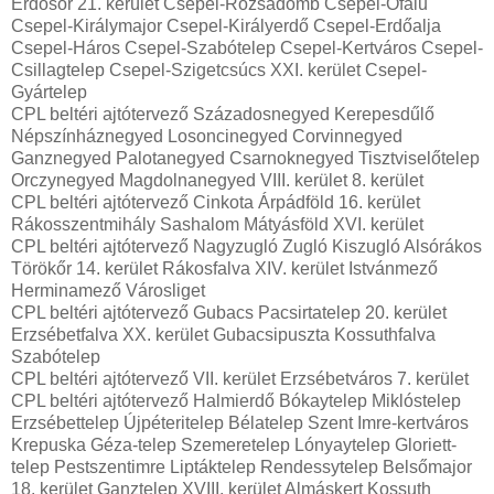
Erdősor 21. kerület Csepel-Rózsadomb Csepel-Ófalu
Csepel-Királymajor Csepel-Királyerdő Csepel-Erdőalja
Csepel-Háros Csepel-Szabótelep Csepel-Kertváros Csepel-
Csillagtelep Csepel-Szigetcsúcs XXI. kerület Csepel-
Gyártelep
CPL beltéri ajtótervező Századosnegyed Kerepesdűlő
Népszínháznegyed Losoncinegyed Corvinnegyed
Ganznegyed Palotanegyed Csarnoknegyed Tisztviselőtelep
Orczynegyed Magdolnanegyed VIII. kerület 8. kerület
CPL beltéri ajtótervező Cinkota Árpádföld 16. kerület
Rákosszentmihály Sashalom Mátyásföld XVI. kerület
CPL beltéri ajtótervező Nagyzugló Zugló Kiszugló Alsórákos
Törökőr 14. kerület Rákosfalva XIV. kerület Istvánmező
Herminamező Városliget
CPL beltéri ajtótervező Gubacs Pacsirtatelep 20. kerület
Erzsébetfalva XX. kerület Gubacsipuszta Kossuthfalva
Szabótelep
CPL beltéri ajtótervező VII. kerület Erzsébetváros 7. kerület
CPL beltéri ajtótervező Halmierdő Bókaytelep Miklóstelep
Erzsébettelep Újpéteritelep Bélatelep Szent Imre-kertváros
Krepuska Géza-telep Szemeretelep Lónyaytelep Gloriett-
telep Pestszentimre Liptáktelep Rendessytelep Belsőmajor
18. kerület Ganztelep XVIII. kerület Almáskert Kossuth