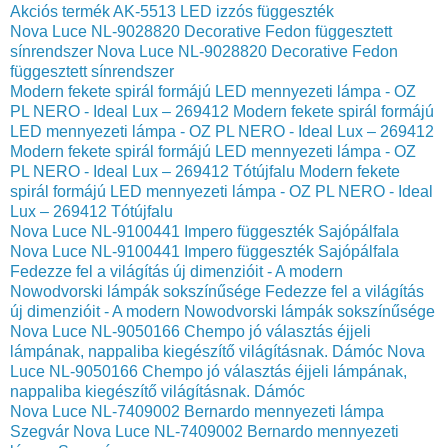
Akciós termék AK-5513 LED izzós függeszték
Nova Luce NL-9028820 Decorative Fedon függesztett
sínrendszer
Nova Luce NL-9028820 Decorative Fedon
függesztett sínrendszer
Modern fekete spirál formájú LED mennyezeti lámpa - OZ
PL NERO - Ideal Lux – 269412
Modern fekete spirál formájú
LED mennyezeti lámpa - OZ PL NERO - Ideal Lux – 269412
Modern fekete spirál formájú LED mennyezeti lámpa - OZ
PL NERO - Ideal Lux – 269412 Tótújfalu
Modern fekete
spirál formájú LED mennyezeti lámpa - OZ PL NERO - Ideal
Lux – 269412 Tótújfalu
Nova Luce NL-9100441 Impero függeszték Sajópálfala
Nova Luce NL-9100441 Impero függeszték Sajópálfala
Fedezze fel a világítás új dimenzióit - A modern
Nowodvorski lámpák sokszínűsége
Fedezze fel a világítás
új dimenzióit - A modern Nowodvorski lámpák sokszínűsége
Nova Luce NL-9050166 Chempo jó választás éjjeli
lámpának, nappaliba kiegészítő világításnak. Dámóc
Nova
Luce NL-9050166 Chempo jó választás éjjeli lámpának,
nappaliba kiegészítő világításnak. Dámóc
Nova Luce NL-7409002 Bernardo mennyezeti lámpa
Szegvár
Nova Luce NL-7409002 Bernardo mennyezeti