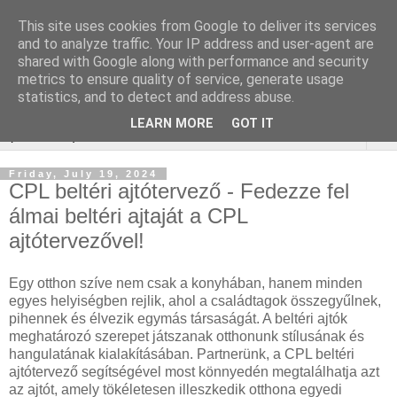
This site uses cookies from Google to deliver its services
Online marketing
and to analyze traffic. Your IP address and user-agent are
shared with Google along with performance and security
Borkereskedés
metrics to ensure quality of service, generate usage
statistics, and to detect and address abuse.
LEARN MORE
GOT IT
▼
Friday, July 19, 2024
CPL beltéri ajtótervező - Fedezze fel
álmai beltéri ajtaját a CPL
ajtótervezővel!
Egy otthon szíve nem csak a konyhában, hanem minden
egyes helyiségben rejlik, ahol a családtagok összegyűlnek,
pihennek és élvezik egymás társaságát. A beltéri ajtók
meghatározó szerepet játszanak otthonunk stílusának és
hangulatának kialakításában. Partnerünk, a CPL beltéri
ajtótervező segítségével most könnyedén megtalálhatja azt
az ajtót, amely tökéletesen illeszkedik otthona egyedi