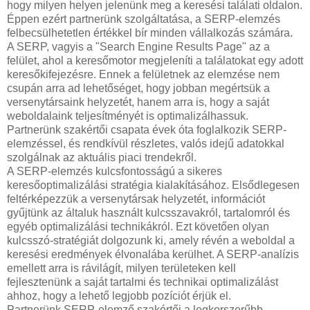
hogy milyen helyen jelenünk meg a keresési találati oldalon.
Éppen ezért partnerünk szolgáltatása, a SERP-elemzés
felbecsülhetetlen értékkel bír minden vállalkozás számára.
A SERP, vagyis a "Search Engine Results Page" az a
felület, ahol a keresőmotor megjeleníti a találatokat egy adott
keresőkifejezésre. Ennek a felületnek az elemzése nem
csupán arra ad lehetőséget, hogy jobban megértsük a
versenytársaink helyzetét, hanem arra is, hogy a saját
weboldalaink teljesítményét is optimalizálhassuk.
Partnerünk szakértői csapata évek óta foglalkozik SERP-
elemzéssel, és rendkívül részletes, valós idejű adatokkal
szolgálnak az aktuális piaci trendekről.
A SERP-elemzés kulcsfontosságú a sikeres
keresőoptimalizálási stratégia kialakításához. Elsődlegesen
feltérképezzük a versenytársak helyzetét, információt
gyűjtünk az általuk használt kulcsszavakról, tartalomról és
egyéb optimalizálási technikákról. Ezt követően olyan
kulcsszó-stratégiát dolgozunk ki, amely révén a weboldal a
keresési eredmények élvonalába kerülhet. A SERP-analízis
emellett arra is rávilágít, milyen területeken kell
fejlesztenünk a saját tartalmi és technikai optimalizálást
ahhoz, hogy a lehető legjobb pozíciót érjük el.
Partnerünk SERP-elemző szakértői a legkorszerűbb