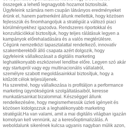
összegek a lehető legnagyobb hozamot biztosítsák.
Ügyfeleink számára nem csupán látványos eredményeket
érünk el, hanem partnerként állunk mellettük, hogy közösen
fejlesszük és finomhangoljuk a stratégiát a változó piaci
körülményekhez igazodva. Rendszeres riportokkal és
konzultációkkal biztosítjuk, hogy teljes rálátásuk legyen a
kampányok előrehaladására és a valós megtérülésre.
Cégünk nemzetközi tapasztalattal rendelkező, innovatív
szakemberekből álló csapata azért dolgozik, hogy
ügyfeleink vállalkozásait a digitális marketing
leghatékonyabb eszközeivel lendítse előre. Legyen szó akár
egy startupról vagy egy multinacionális vállalatról,
személyre szabott megoldásainkkal biztosítjuk, hogy a
kitűzött célok teljesüljenek.
Ha szeretné, hogy vállalkozása is profitáljon a performance
marketing ügynökségünk szolgáltatásaiból, keresse
munkatársainkat bizalommal. Készséggel állunk
rendelkezésére, hogy megismerhessük üzleti igényeit és
közösen kidolgozzuk a leghatékonyabb marketing
stratégiát.Ha van valami, amit a mai digitális világban igazán
komolyan kell vennünk, az a keresőoptimalizálás. A
weboldalunk sikerének kulcsa ugyanis nagyban múlik azon,