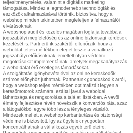
teljesítménymérés, valamint a digitális marketing
támogatása. Mindez a legmodernebb technológiák és
eszközök alkalmazásával történik, biztosítva, hogy a
webshop minden tekintetben megfeleljen a felhasználói
elvárásoknak.
A webshop audit és kezelés magában foglalja továbbá a
jogszabályi megfelelőség és az online biztonsági kérdések
kezelését is. Partnerünk szakértői ellenőrzik, hogy a
weboldal teljes mértékben eleget tesz-e a vonatkozó
jogszabályi előírásoknak, emellett olyan védelmi
megoldásokat implementálnak, amelyek megakadályozzák
a weboldalat érő esetleges támadásokat.
A szolgáltatás igénybevételével az online kereskedők
számos előnyhöz juthatnak. Partnerünk gondoskodik arról,
hogy a webshop teljes mértékben optimalizált legyen a
keresőmotorok számára, ezáltal javul a weboldal
láthatósága és rangsorolása a találati listákban. A vevői
élmény fejlesztése révén növekszik a konverziós ráta, azaz
a látogatókból egyre több lesz a tényleges vásárló.
Mindezek mellett a webshop karbantartása és biztonsági
védelme is biztosított, így az ügyfelek nyugodtan
koncentrálhatnak a vállalkozás egyéb területeire.
Partnerünk a webshop audit és kezelés szolgáltatásával