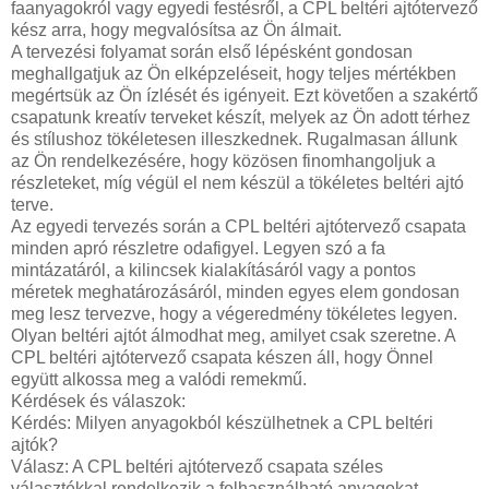
faanyagokról vagy egyedi festésről, a CPL beltéri ajtótervező
kész arra, hogy megvalósítsa az Ön álmait.
A tervezési folyamat során első lépésként gondosan
meghallgatjuk az Ön elképzeléseit, hogy teljes mértékben
megértsük az Ön ízlését és igényeit. Ezt követően a szakértő
csapatunk kreatív terveket készít, melyek az Ön adott térhez
és stílushoz tökéletesen illeszkednek. Rugalmasan állunk
az Ön rendelkezésére, hogy közösen finomhangoljuk a
részleteket, míg végül el nem készül a tökéletes beltéri ajtó
terve.
Az egyedi tervezés során a CPL beltéri ajtótervező csapata
minden apró részletre odafigyel. Legyen szó a fa
mintázatáról, a kilincsek kialakításáról vagy a pontos
méretek meghatározásáról, minden egyes elem gondosan
meg lesz tervezve, hogy a végeredmény tökéletes legyen.
Olyan beltéri ajtót álmodhat meg, amilyet csak szeretne. A
CPL beltéri ajtótervező csapata készen áll, hogy Önnel
együtt alkossa meg a valódi remekmű.
Kérdések és válaszok:
Kérdés: Milyen anyagokból készülhetnek a CPL beltéri
ajtók?
Válasz: A CPL beltéri ajtótervező csapata széles
választékkal rendelkezik a felhasználható anyagokat