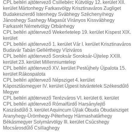
CPL beltéri ajtótervező Csillebérc Kútvölgy 12. kerület XII.
kerület Mártonhegy Farkasvölgy Krisztinaváros Zugliget
Budakeszierdő Istenhegy Svábhegy Széchenyihegy
Jánoshegy Sashegy Magasút Virányos Kissvábhegy
Farkasrét Németvölgy Orbánhegy
CPL beltéri ajtótervező Wekerletelep 19. kerület Kispest XIX.
kerület
CPL beltéri ajtótervező 1. kerület Vár I. kerület Krisztinaváros
Budavár Tabán Gellérthegy Víziváros
CPL beltéri ajtótervező Soroksár Soroksár-Újtelep XXIII.
kerület 23. kerület Millenniumtelep
CPL beltéri ajtótervező XV. kerület Pestújhely Újpalota 15.
kerület Rákospalota
CPL beltéri ajtótervező Népsziget 4. kerület
Káposztásmegyer IV. kerület Újpest Istvántelek Székesdűlő
Megyer
CPL beltéri ajtótervező Terézváros VI. kerület 6. kerület
CPL beltéri ajtótervező Rómaifürdő Harsánylejtő
Kaszásdűlő 3. kerület Aquincum Újlak Óbuda Óbudaisziget
Aranyhegy-Ürömhegy-Péterhegy Hármashatárhegy
Békásmegyer Solymárvölgy III. kerület Csúcshegy
Mocsárosdűlő Csillaghegy