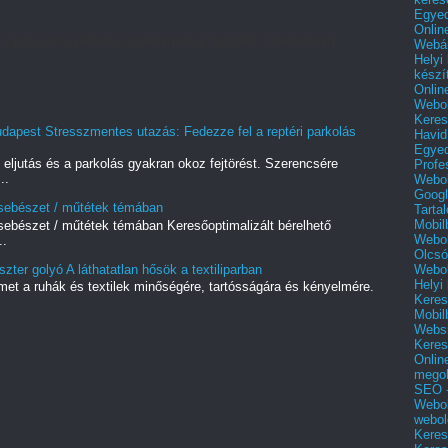
Egyed
Onlin
 eljutás és a parkolás gyakran okoz fejtörést. Szerencsére
Webár
..
Helyi
készí
Onlin
Webol
Keres
udapest Stresszmentes utazás: Fedezze fel a reptéri parkolás
Havid
Egyed
 eljutás és a parkolás gyakran okoz fejtörést. Szerencsére
Profe
..
Webol
Googl
i sebészet / műtétek témában
Tarta
Mobil
 sebészet / műtétek témában Keresőoptimalizált bérelhető
Webol
..
Olcsó
Webol
zter golyó A láthatatlan hősök a textiliparban
Helyi
met a ruhák és textilek minőségére, tartósságára és kényelmére.
Keres
.
Mobil
Websi
Keres
Onlin
mego
SEO -
Webol
webol
Keres