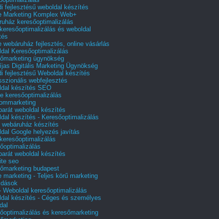
i fejlesztésű weboldal készítés
e Marketing Komplex Web+
uház keresőoptimalizálás
 keresőoptimalizálás és weboldal
tés
e webáruház fejlesztés, online vásárlás
dal Keresőoptimalizálás
őmarketing ügynökség
íjas Digitális Marketing Ügynökség
i fejlesztésű Weboldal készítés
sszionális webfejlesztés
dal készítés SEO
e keresőoptimalizálás
lommarketing
barát weboldal készítés
dal készítés - Keresőoptimalizálás
 webáruház készítés
dal Google helyezés javítás
 keresőoptimalizálás
őoptimalizálás
barát weboldal készítés
te seo
őmarketing budapest
e marketing - Teljes körű marketing
ldások
 Weboldal keresőoptimalizálás
dal készítés - Céges és személyes
dal
őoptimalizálás és keresőmarketing