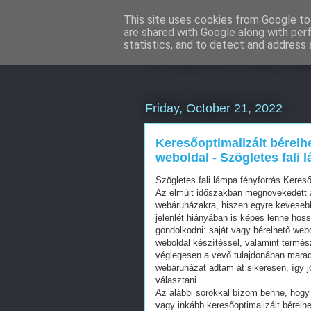
This site uses cookies from Google to 
are shared with Google along with per
Online marke
statistics, and to detect and address 
Friday, October 21, 2022
Keresőoptimalizált bérelh
weboldal - Szögletes fali 
Szögletes fali lámpa fényforrás Kere
Az elmúlt időszakban megnövekedett a
webáruházakra, hiszen egyre kevesebb 
jelenlét hiányában is képes lenne hos
gondolkodni: saját vagy bérelhető web
weboldal készítéssel, valamint termés
véglegesen a vevő tulajdonában mara
webáruházat adtam át sikeresen, így j
választani.
Az alábbi sorokkal bízom benne, hogy 
vagy inkább keresőoptimalizált bérelhe