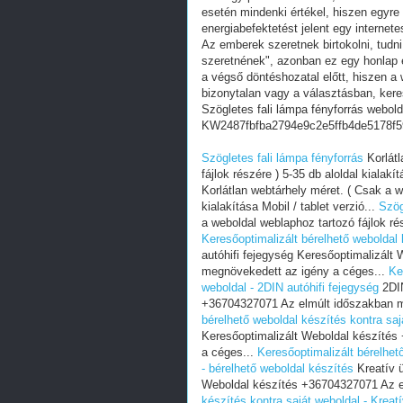
esetén mindenki értékel, hiszen egyre
energiabefektetést jelent egy internete
Az emberek szeretnek birtokolni, tudn
szeretnének", azonban ez egy honlap e
a végső döntéshozatal előtt, hiszen a w
bizonytalan vagy a választásban, ker
Szögletes fali lámpa fényforrás webold
KW2487fbfba2794e9c2e5ffb4de5178f5
Szögletes fali lámpa fényforrás
Korlátl
fájlok részére ) 5-35 db aloldal kialakít
Korlátlan webtárhely méret. ( Csak a w
kialakítása Mobil / tablet verzió...
Szög
a weboldal weblaphoz tartozó fájlok rész
Keresőoptimalizált bérelhető weboldal 
autóhifi fejegység Keresőoptimalizál
megnövekedett az igény a céges...
Ke
weboldal - 2DIN autóhifi fejegység
2DIN
+36704327071 Az elmúlt időszakban m
bérelhető weboldal készítés kontra saj
Keresőoptimalizált Weboldal készíté
a céges...
Keresőoptimalizált bérelhet
- bérelhető weboldal készítés
Kreatív ü
Weboldal készítés +36704327071 Az e
készítés kontra saját weboldal - Kreat