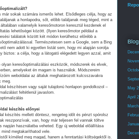
Repo
sőoptimalizált?
és már sokak számára ismerős lehet. Elsődleges célja, hogy az
láljanak a honlapodra, sőt, előbb találjanak meg téged, mint a
 általában valamelyik keresőmotoron keresztül kezdenek el
tatás lehetőségei között. (Ilyen keresőmotor például a
esési találatok között két módon kerülhetsz előrébb a
Blog
eresőoptimalizálással. Természetesen sem a Google, sem a Bing
ő nem adott ki egyetlen listát sem, hogy mi alapján sorolja
Decem
y biztos: a célja, hogy a látogató elégedett legyen azzal, amit
Novem
olyan keresőoptimalizálási eszközök, módszerek és elvek,
ikerben, amelyeket én magam is használok. Módszereim
Octob
ízóim weboldalai az általuk meghatározott kulcsszavakra
Septe
ek meg.
ldal készítésen vagy saját tulajdonú honlapon gondolkozol –
May 2
alizálást feltétlenül javaslom.
April 
optimalizálás
March
ldal készítés előnyei
al készítés mellett döntesz, rengeteg időt és pénzt spórolsz
Febru
ak reszponzívak, van, hogy már teljesen fel vannak töltve
Janua
 napján használatba veheted. Egy új weboldal előállítása
t mind megtakaríthatod vele.
Decem
stől kíméled meg magad, hanem a fenntartási költségektől is.