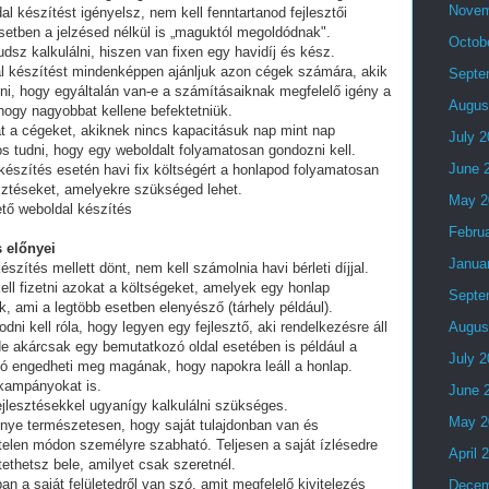
Novem
al készítést igényelsz, nem kell fenntartanod fejlesztői
setben a jelzésed nélkül is „maguktól megoldódnak".
Octob
dsz kalkulálni, hiszen van fixen egy havidíj és kész.
al készítést mindenképpen ajánljuk azon cégek számára, akik
Septe
lni, hogy egyáltalán van-e a számításaiknak megfelelő igény a
Augus
 hogy nagyobbat kellene befektetniük.
t a cégeket, akiknek nincs kapacitásuk nap mint nap
July 
tos tudni, hogy egy weboldalt folyamatosan gondozni kell.
June 
készítés esetén havi fix költségért a honlapod folyamatosan
esztéseket, amelyekre szükséged lehet.
May 2
ető weboldal készítés
Febru
 előnyei
Janua
észítés mellett dönt, nem kell számolnia havi bérleti díjjal.
ell fizetni azokat a költségeket, amelyek egy honlap
Septe
, ami a legtöbb esetben elenyésző (tárhely például).
i kell róla, hogy legyen egy fejlesztő, aki rendelkezésre áll
Augus
e akárcsak egy bemutatkozó oldal esetében is például a
July 
ó engedheti meg magának, hogy napokra leáll a honlap.
 kampányokat is.
June 
fejlesztésekkel ugyanígy kalkulálni szükséges.
May 2
lőnye természetesen, hogy saját tulajdonban van és
telen módon személyre szabható. Teljesen a saját ízlésedre
April 
tethetsz bele, amilyet csak szeretnél.
an a saját felületedről van szó, amit megfelelő kivitelezés
Decem