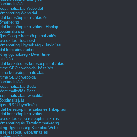
őoptimalizálás
őoptimalizálás Weboldal -
őmarketing Weboldal
dal keresőoptimalizálás és
őmarketing
dal keresőoptimalizálás - Honlap
őoptimalizálás
íjas Google keresőoptimalizálás
pkészítés Budapest
őmarketing Ügynökség - Havidíjas
dal keresőmarketing
ting ügynökség - Dwell time
alizálás
dal készítés és keresőoptimalizálás
 time SEO : weboldal készítés
 time keresőoptimalizálás
 time SEO : weboldal
őoptimalizálás
őoptimalizálás Buda -
őoptimalizálás Pest
őoptimalizálás, weboldal
őoptimalizálás
íjas PPC Ügynökség
dal keresőoptimalizálás és linképítés
dal keresőoptimalizálás
pkészítés és keresőoptimalizálás
őmarketing és Tartalommarketing
eting Ügyönökség Komplex Web+
i fejlesztésű webáruház és
őoptimalizálás