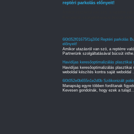
reptéri parkolás előnyeit!
Amikor utazásról van szó, a reptérre való
Partnerünk szolgáltatásával búcsút inthe.
6l0t052f01675f1q2i0d Reptéri parkolás B
előnyeit!
Amikor utazásról van szó, a reptérre való
Partnerünk szolgáltatásával búcsút inthe.
Havidíjas keresőoptimalizálás plasztika
Havidíjas keresőoptimalizálás plasztikai
weboldal készítés kontra saját weboldal .
6l0t052e0b655n1e2d0b Szilikonizált poliés
Manapság egyre többen fordítanak figyel
Kevesen gondolnák, hogy ezek a tulajd..