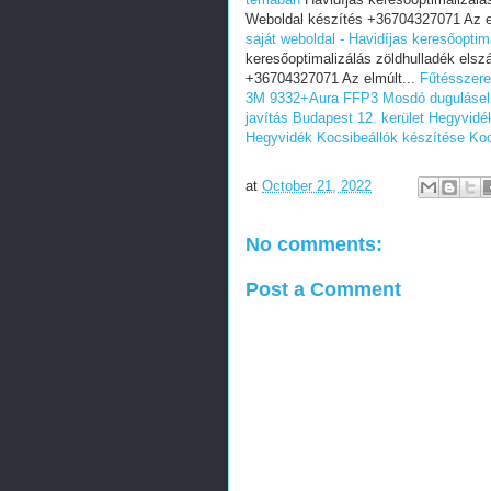
Weboldal készítés +36704327071 Az e
saját weboldal - Havidíjas keresőoptim
keresőoptimalizálás zöldhulladék elsz
+36704327071 Az elmúlt...
Fűtésszere
3M 9332+Aura FFP3
Mosdó dugulásel
javítás Budapest 12. kerület Hegyvidé
Hegyvidék
Kocsibeállók készítése
Koc
at
October 21, 2022
No comments:
Post a Comment