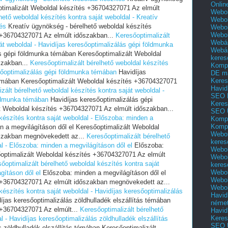
Onlin
ptimalizált Weboldal készítés +36704327071 Az elmúlt
Webol
hető weboldal készítés kontra saját weboldal - Kreatív
Webol
és
Kreatív ügynökség - bérelhető weboldal készítés
Webol
Webo
 +36704327071 Az elmúlt időszakban...
Keresőoptimalizált
Webár
át weboldal - Havidíjas keresőoptimalizálás gépi földmunka
Webár
s gépi földmunka témában Keresőoptimalizált Weboldal
keres
szakban...
Keresőoptimalizált bérelhető weboldal készítés
Kompl
esőoptimalizálás gépi földmunka témában
Havidíjas
DE m
Keres
émában Keresőoptimalizált Weboldal készítés +36704327071
Havid
zált bérelhető weboldal készítés kontra saját weboldal -
SEO 
öldmunka témában
Havidíjas keresőoptimalizálás gépi
Keres
 Weboldal készítés +36704327071 Az elmúlt időszakban...
SEO 
 készítés kontra saját weboldal - Előszoba: minden a
Kompl
Kompl
 a megvilágításon dől el Keresőoptimalizált Weboldal
Webol
szakban megnövekedett az...
Keresőoptimalizált bérelhető
keres
al - Előszoba: minden a megvilágításon dől el
Előszoba:
Webol
őoptimalizált Weboldal készítés +36704327071 Az elmúlt
Webol
őoptimalizált bérelhető weboldal készítés kontra saját
keres
Webol
gításon dől el
Előszoba: minden a megvilágításon dől el
Webol
 +36704327071 Az elmúlt időszakban megnövekedett az...
Webol
készítés kontra saját weboldal - Havidíjas keresőoptimalizálás
Havid
íjas keresőoptimalizálás zöldhulladék elszállítás témában
néme
 +36704327071 Az elmúlt...
Keresőoptimalizált bérelhető
Havid
Keres
l - Havidíjas keresőoptimalizálás zöldhulladék elszállítás
SEO Ü
 zöldhulladék elszállítás témában Keresőoptimalizált