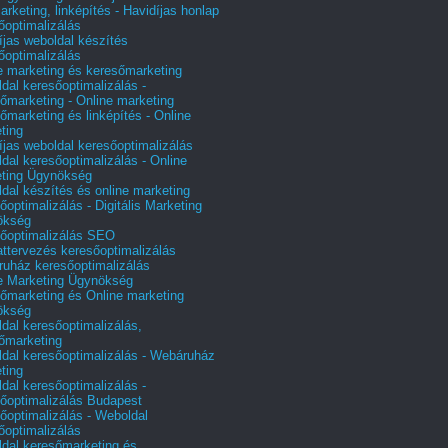
arketing, linképítés - Havidíjas honlap
őoptimalizálás
íjas weboldal készítés
őoptimalizálás
e marketing és keresőmarketing
dal keresőoptimalizálás -
őmarketing - Online marketing
őmarketing és linképítés - Online
ting
íjas weboldal keresőoptimalizálás
dal keresőoptimalizálás - Online
ting Ügynökség
dal készítés és online marketing
őoptimalizálás - Digitális Marketing
ökség
őoptimalizálás SEO
attervezés keresőoptimalizálás
uház keresőoptimalizálás
e Marketing Ügynökség
őmarketing és Online marketing
ökség
dal keresőoptimalizálás,
őmarketing
dal keresőoptimalizálás - Webáruház
ting
dal keresőoptimalizálás -
őoptimalizálás Budapest
őoptimalizálás - Weboldal
őoptimalizálás
dal keresőmarketing és