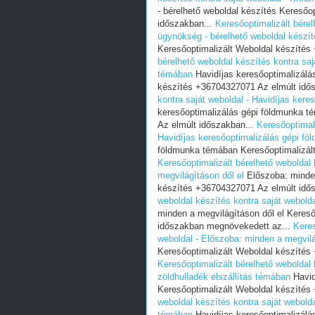
- bérelhető weboldal készítés Keresőo
időszakban...
Keresőoptimalizált bérel
ügynökség - bérelhető weboldal készít
Keresőoptimalizált Weboldal készítés
bérelhető weboldal készítés kontra saj
témában
Havidíjas keresőoptimalizálá
készítés +36704327071 Az elmúlt idő
kontra saját weboldal - Havidíjas ker
keresőoptimalizálás gépi földmunka t
Az elmúlt időszakban...
Keresőoptimali
Havidíjas keresőoptimalizálás gépi f
földmunka témában Keresőoptimalizált
Keresőoptimalizált bérelhető weboldal
megvilágításon dől el
Előszoba: minden
készítés +36704327071 Az elmúlt idő
weboldal készítés kontra saját webold
minden a megvilágításon dől el Keres
időszakban megnövekedett az...
Keres
weboldal - Előszoba: minden a megvilá
Keresőoptimalizált Weboldal készítés
Keresőoptimalizált bérelhető weboldal 
zöldhulladék elszállítás témában
Havid
Keresőoptimalizált Weboldal készítés
weboldal készítés kontra saját webolda
témában
Havidíjas keresőoptimalizálás