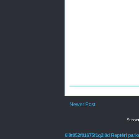
Newer Post
Subscr
6l0t052f01675f1q2i0d Reptéri park