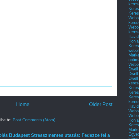
keres
Keres
Keres
Webol
keres
Webol
keres
Havid
Honla
Keres
webol
Marke
optim
Webol
Dwell
Dwell
Dwell
keres
Keres
Keres
Keres
keres
Home
Older Post
Havid
Webol
Webol
ibe to:
Post Comments (Atom)
Honla
Keres
Mark
Egyed
olás Budapest Stresszmentes utazás: Fedezze fel a
keres