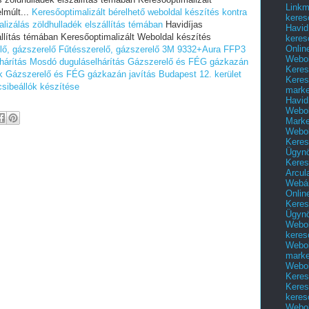
Linkm
lmúlt...
Keresőoptimalizált bérelhető weboldal készítés kontra
keres
alizálás zöldhulladék elszállítás témában
Havidíjas
Havid
állítás témában Keresőoptimalizált Weboldal készítés
keres
Onlin
lő, gázszerelő
Fűtésszerelő, gázszerelő
3M 9332+Aura FFP3
Webol
hárítás
Mosdó duguláselhárítás
Gázszerelő és FÉG gázkazán
Keres
k
Gázszerelő és FÉG gázkazán javítás Budapest 12. kerület
Keres
sibeállók készítése
marke
Havid
Webol
Marke
Webol
Keres
Ügyn
Keres
Arcul
Webár
Onlin
Keres
Ügyn
Webol
keres
Webol
marke
Webol
Keres
Keres
keres
Webol