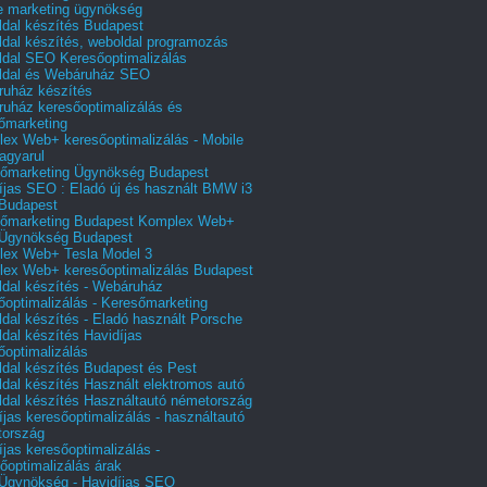
e marketing ügynökség
dal készítés Budapest
dal készítés, weboldal programozás
dal SEO Keresőoptimalizálás
ldal és Webáruház SEO
uház készítés
uház keresőoptimalizálás és
őmarketing
ex Web+ keresőoptimalizálás - Mobile
agyarul
őmarketing Ügynökség Budapest
íjas SEO : Eladó új és használt BMW i3
Budapest
őmarketing Budapest Komplex Web+
Ügynökség Budapest
ex Web+ Tesla Model 3
ex Web+ keresőoptimalizálás Budapest
dal készítés - Webáruház
őoptimalizálás - Keresőmarketing
dal készítés - Eladó használt Porsche
dal készítés Havidíjas
őoptimalizálás
dal készítés Budapest és Pest
dal készítés Használt elektromos autó
dal készítés Használtautó németország
íjas keresőoptimalizálás - használtautó
tország
íjas keresőoptimalizálás -
őoptimalizálás árak
gynökség - Havidíjas SEO