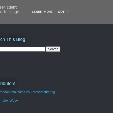
user-agent
erate usage
LEARN MORE
GOT IT
ch This Blog
ributors
resőoptimalizálás és keresőmarketing
mplex Web+