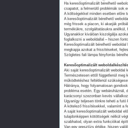
Ha keresőoptimalizált bérelhető webold
csapatot, a felmerülő problémák sok e
A költségekkel minden esetben előre tu
A keresőoptimalizált bérelhető webold
még frissek a piacon, ki akarják próbá
termékükre, szolgáltatásukra anélkül,
Ugyanakkor kiválóan kiszolgálja azoka
foglalkozni a weboldallal – hiszen fon
Keresőoptimalizált bérelhető weboldal 
megkapja azokat a frissítéseket, fejl
Szögletes fali lámpa fényforrás bérelh
Keresőoptimalizált weboldalkészítés
Aki saját keresőoptimalizált weboldal k
Természetesen ettől függetlenül meg k
működtetéshez feltétlenül szükségesek
Hátránya, hogy folyamatosan gondoskodn
probléma esetén. Egy webáruháznál, d
karácsonyi szezonban kevés vállalkoz
Ugyanígy teljesen tönkre teheti a futó
A kötelező frissítésekkel, valamint a 
A saját keresőoptimalizált weboldal e
tulajdonképpen kötöttségek nélkül vég
szabhatod, olyan extra funkciókat épít
Van egy presztízs értéke, hiszen valób