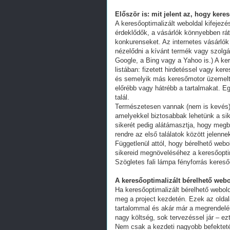
Először is: mit jelent az, hogy kere
A keresőoptimalizált weboldal kifejez
érdeklődők, a vásárlók könnyebben ráta
konkurenseket. Az internetes vásárlók
nézelődni a kívánt termék vagy szolgál
Google, a Bing vagy a Yahoo is.) A ker
listában: fizetett hirdetéssel vagy k
és semelyik más keresőmotor üzemeltet
előrébb vagy hátrébb a tartalmakat. Eg
talál.
Természetesen vannak (nem is kevés) 
amelyekkel biztosabbak lehetünk a s
sikerét pedig alátámasztja, hogy megb
rendre az első találatok között jelenn
Függetlenül attól, hogy bérelhető webo
sikereid megnöveléséhez a keresőoptim
Szögletes fali lámpa fényforrás kereső
A keresőoptimalizált bérelhető webo
Ha keresőoptimalizált bérelhető webold
meg a project kezdetén. Ezek az oldal
tartalommal és akár már a megrendelés
nagy költség, sok tervezéssel jár – ez
Nem csak a kezdeti nagyobb befekteté