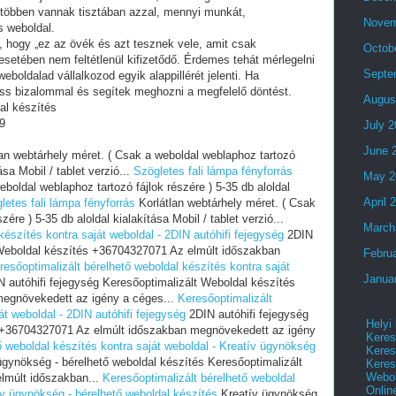
 többen vannak tisztában azzal, mennyi munkát,
Novem
s weboldal.
i, hogy „ez az övék és azt tesznek vele, amit csak
Octob
setében nem feltétlenül kifizetődő. Érdemes tehát mérlegelni
Septe
eboldalad vállalkozod egyik alappillérét jelenti. Ha
ess bizalommal és segítek meghozni a megfelelő döntést.
Augus
al készítés
9
July 
June 
an webtárhely méret. ( Csak a weboldal weblaphoz tartozó
ása Mobil / tablet verzió...
Szögletes fali lámpa fényforrás
May 2
eboldal weblaphoz tartozó fájlok részére ) 5-35 db aloldal
April 
letes fali lámpa fényforrás
Korlátlan webtárhely méret. ( Csak
ére ) 5-35 db aloldal kialakítása Mobil / tablet verzió...
March
készítés kontra saját weboldal - 2DIN autóhifi fejegység
2DIN
t Weboldal készítés +36704327071 Az elmúlt időszakban
Febru
resőoptimalizált bérelhető weboldal készítés kontra saját
Janua
 autóhifi fejegység Keresőoptimalizált Weboldal készítés
egnövekedett az igény a céges...
Keresőoptimalizált
át weboldal - 2DIN autóhifi fejegység
2DIN autóhifi fejegység
Helyi
s +36704327071 Az elmúlt időszakban megnövekedett az igény
Keres
ő weboldal készítés kontra saját weboldal - Kreatív ügynökség
Keres
gynökség - bérelhető weboldal készítés Keresőoptimalizált
Keres
Webol
lmúlt időszakban...
Keresőoptimalizált bérelhető weboldal
Onlin
ív ügynökség - bérelhető weboldal készítés
Kreatív ügynökség