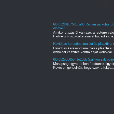
Amikor utazásról van szó, a reptérre való
Partnerünk szolgáltatásával búcsút inthe.
6l0t052f01675f1q2i0d Reptéri parkolás B
előnyeit!
Amikor utazásról van szó, a reptérre való
Partnerünk szolgáltatásával búcsút inthe.
Havidíjas keresőoptimalizálás plasztika
Havidíjas keresőoptimalizálás plasztikai
weboldal készítés kontra saját weboldal .
6l0t052e0b655n1e2d0b Szilikonizált poliés
Manapság egyre többen fordítanak figyel
Kevesen gondolnák, hogy ezek a tulajd..