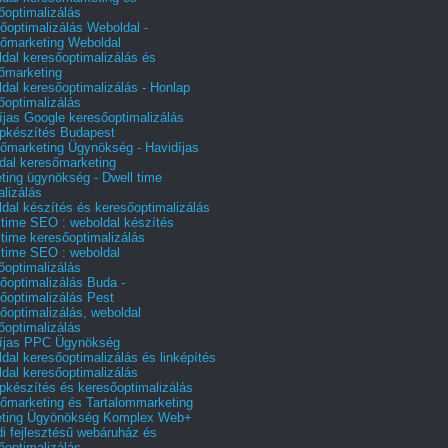
őoptimalizálás
őoptimalizálás Weboldal -
őmarketing Weboldal
dal keresőoptimalizálás és
őmarketing
dal keresőoptimalizálás - Honlap
őoptimalizálás
íjas Google keresőoptimalizálás
pkészítés Budapest
őmarketing Ügynökség - Havidíjas
dal keresőmarketing
ting ügynökség - Dwell time
alizálás
dal készítés és keresőoptimalizálás
 time SEO : weboldal készítés
 time keresőoptimalizálás
 time SEO : weboldal
őoptimalizálás
őoptimalizálás Buda -
őoptimalizálás Pest
őoptimalizálás, weboldal
őoptimalizálás
íjas PPC Ügynökség
dal keresőoptimalizálás és linképítés
dal keresőoptimalizálás
pkészítés és keresőoptimalizálás
őmarketing és Tartalommarketing
eting Ügyönökség Komplex Web+
i fejlesztésű webáruház és
őoptimalizálás