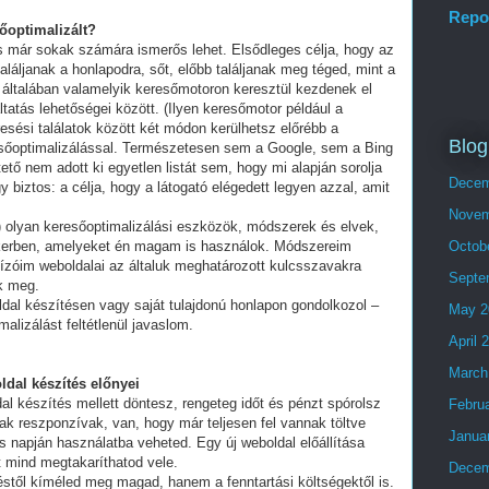
Repo
sőoptimalizált?
és már sokak számára ismerős lehet. Elsődleges célja, hogy az
láljanak a honlapodra, sőt, előbb találjanak meg téged, mint a
 általában valamelyik keresőmotoron keresztül kezdenek el
tatás lehetőségei között. (Ilyen keresőmotor például a
esési találatok között két módon kerülhetsz előrébb a
Blog
eresőoptimalizálással. Természetesen sem a Google, sem a Bing
ő nem adott ki egyetlen listát sem, hogy mi alapján sorolja
Decem
y biztos: a célja, hogy a látogató elégedett legyen azzal, amit
Novem
olyan keresőoptimalizálási eszközök, módszerek és elvek,
ikerben, amelyeket én magam is használok. Módszereim
Octob
ízóim weboldalai az általuk meghatározott kulcsszavakra
Septe
ek meg.
ldal készítésen vagy saját tulajdonú honlapon gondolkozol –
May 2
alizálást feltétlenül javaslom.
April 
March
ldal készítés előnyei
al készítés mellett döntesz, rengeteg időt és pénzt spórolsz
Febru
ak reszponzívak, van, hogy már teljesen fel vannak töltve
Janua
 napján használatba veheted. Egy új weboldal előállítása
t mind megtakaríthatod vele.
Decem
stől kíméled meg magad, hanem a fenntartási költségektől is.