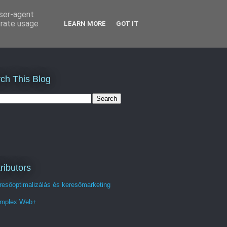
user-agent
erate usage
LEARN MORE
GOT IT
ch This Blog
ributors
resőoptimalizálás és keresőmarketing
mplex Web+