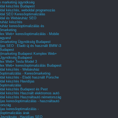
e marketing ügynökség
dal készítés Budapest
dal készítés, weboldal programozás
dal SEO Keresőoptimalizálás
ldal és Webáruház SEO
uház készítés
uház keresőoptimalizálás és
őmarketing
ex Web+ keresőoptimalizálás - Mobile
agyarul
őmarketing Ügynökség Budapest
íjas SEO : Eladó új és használt BMW i3
Budapest
őmarketing Budapest Komplex Web+
Ügynökség Budapest
ex Web+ Tesla Model 3
ex Web+ keresőoptimalizálás Budapest
dal készítés - Webáruház
őoptimalizálás - Keresőmarketing
dal készítés - Eladó használt Porsche
dal készítés Havidíjas
őoptimalizálás
dal készítés Budapest és Pest
dal készítés Használt elektromos autó
dal készítés Használtautó németország
íjas keresőoptimalizálás - használtautó
tország
íjas keresőoptimalizálás -
őoptimalizálás árak
gynökség - Havidíjas SEO