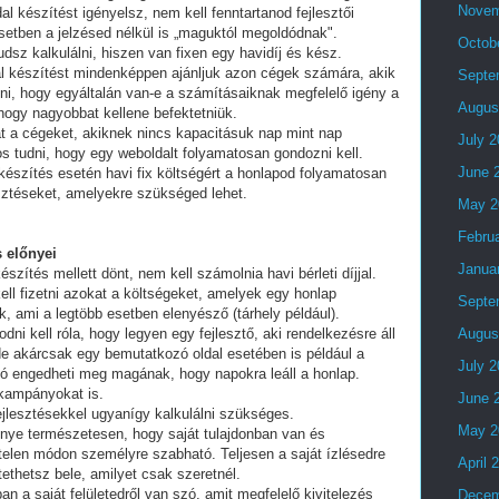
Novem
al készítést igényelsz, nem kell fenntartanod fejlesztői
setben a jelzésed nélkül is „maguktól megoldódnak".
Octob
dsz kalkulálni, hiszen van fixen egy havidíj és kész.
al készítést mindenképpen ajánljuk azon cégek számára, akik
Septe
lni, hogy egyáltalán van-e a számításaiknak megfelelő igény a
Augus
 hogy nagyobbat kellene befektetniük.
t a cégeket, akiknek nincs kapacitásuk nap mint nap
July 
tos tudni, hogy egy weboldalt folyamatosan gondozni kell.
June 
készítés esetén havi fix költségért a honlapod folyamatosan
esztéseket, amelyekre szükséged lehet.
May 2
Febru
 előnyei
Janua
észítés mellett dönt, nem kell számolnia havi bérleti díjjal.
ell fizetni azokat a költségeket, amelyek egy honlap
Septe
, ami a legtöbb esetben elenyésző (tárhely például).
i kell róla, hogy legyen egy fejlesztő, aki rendelkezésre áll
Augus
e akárcsak egy bemutatkozó oldal esetében is például a
July 
ó engedheti meg magának, hogy napokra leáll a honlap.
 kampányokat is.
June 
fejlesztésekkel ugyanígy kalkulálni szükséges.
May 2
lőnye természetesen, hogy saját tulajdonban van és
telen módon személyre szabható. Teljesen a saját ízlésedre
April 
tethetsz bele, amilyet csak szeretnél.
an a saját felületedről van szó, amit megfelelő kivitelezés
Decem