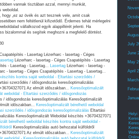
 többen vannak tisztában azzal, mennyi munkát,
Novem
s weboldal.
i, hogy „ez az övék és azt tesznek vele, amit csak
Octob
setében nem feltétlenül kifizetődő. Érdemes tehát mérlegelni
Septe
eboldalad vállalkozod egyik alappillérét jelenti. Ha
ess bizalommal és segítek meghozni a megfelelő döntést.
Augus
80
July 
June 
Csapatépítés - Lasertag Lézerharc - lasertag - Céges
asertag
Lézerharc - lasertag - Céges Csapatépítés - Lasertag
May 2
tés - Lasertag - Lasertag...
Lasertag
Lézerharc - lasertag -
April 
c - lasertag - Céges Csapatépítés - Lasertag - Lasertag...
készítés kontra saját weboldal - Eltartási szerződés /
March
rtási szerződés / idősgondozás keresőoptimalizálás
 +36704327071 Az elmúlt időszakban...
Keresőoptimalizált
Febru
át weboldal - Eltartási szerződés / idősgondozás
Janua
s / idősgondozás keresőoptimalizálás Keresőoptimalizált
lmúlt időszakban...
Keresőoptimalizált bérelhető weboldal
tási szerződés / idősgondozás keresőoptimalizálás
Eltartási
Helyi
alizálás Keresőoptimalizált Weboldal készítés +36704327071
Keres
zált bérelhető weboldal készítés kontra saját weboldal -
Keres
földről
Keresőoptimalizálás autó behozatal külföldről
Keres
Webol
 +36704327071 Az elmúlt időszakban...
Keresőoptimalizált
Onlin
át weboldal - Keresőoptimalizálás autó behozatal külföldről