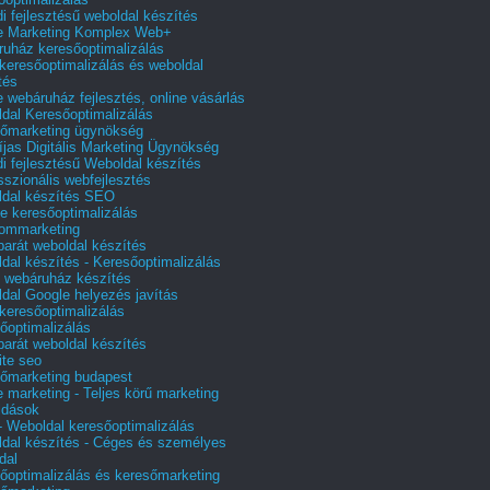
i fejlesztésű weboldal készítés
e Marketing Komplex Web+
uház keresőoptimalizálás
 keresőoptimalizálás és weboldal
tés
e webáruház fejlesztés, online vásárlás
dal Keresőoptimalizálás
őmarketing ügynökség
íjas Digitális Marketing Ügynökség
i fejlesztésű Weboldal készítés
sszionális webfejlesztés
dal készítés SEO
e keresőoptimalizálás
lommarketing
barát weboldal készítés
dal készítés - Keresőoptimalizálás
 webáruház készítés
dal Google helyezés javítás
 keresőoptimalizálás
őoptimalizálás
barát weboldal készítés
te seo
őmarketing budapest
e marketing - Teljes körű marketing
ldások
 Weboldal keresőoptimalizálás
dal készítés - Céges és személyes
dal
őoptimalizálás és keresőmarketing