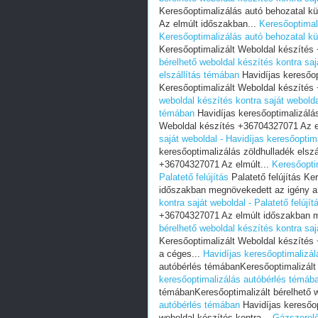
Keresőoptimalizálás autó behozatal kü
Az elmúlt időszakban...
Keresőoptimali
Keresőoptimalizálás autó behozatal kül
Keresőoptimalizált Weboldal készítés
bérelhető weboldal készítés kontra saj
elszállítás témában
Havidíjas keresőop
Keresőoptimalizált Weboldal készítés
weboldal készítés kontra saját webolda
témában
Havidíjas keresőoptimalizálás
Weboldal készítés +36704327071 Az e
saját weboldal - Havidíjas keresőoptim
keresőoptimalizálás zöldhulladék elsz
+36704327071 Az elmúlt...
Keresőoptim
Palatető felújítás
Palatető felújítás K
időszakban megnövekedett az igény a
kontra saját weboldal - Palatető felújít
+36704327071 Az elmúlt időszakban m
bérelhető weboldal készítés kontra sajá
Keresőoptimalizált Weboldal készíté
a céges...
Havidíjas keresőoptimalizá
autóbérlés témábanKeresőoptimalizált 
keresőoptimalizálás autóbérlés témáb
témábanKeresőoptimalizált bérelhető w
autóbérlés témában
Havidíjas keresőop
weboldal készítés kontra...
Gázszerelő