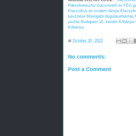
Rákoskeresztúr
Gázszerelő és FÉG gá
Klasszikus és modern lámpa
Klasszik
készítése
Mosogató duguláselhárítás
javítás Budapest 10. kerület Kőbánya
Kőbánya
at
October 30, 2022
No comments:
Post a Comment