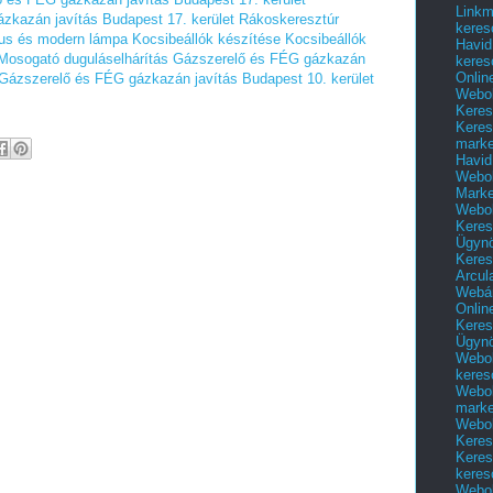
Linkm
zkazán javítás Budapest 17. kerület Rákoskeresztúr
keres
us és modern lámpa
Kocsibeállók készítése
Kocsibeállók
Havid
Mosogató duguláselhárítás
Gázszerelő és FÉG gázkazán
keres
Onlin
Gázszerelő és FÉG gázkazán javítás Budapest 10. kerület
Webol
Keres
Keres
marke
Havid
Webol
Marke
Webol
Keres
Ügyn
Keres
Arcul
Webár
Onlin
Keres
Ügyn
Webol
keres
Webol
marke
Webol
Keres
Keres
keres
Webol