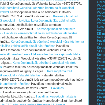
Onlin
lföldről Keresőoptimalizált Weboldal készítés +36704327071
Webol
zált bérelhető weboldal készítés kontra saját weboldal -
Webol
földről
Keresőoptimalizálás autó behozatal külföldről
Webol
Webo
 +36704327071 Az elmúlt időszakban...
Keresőoptimalizált
Webár
át weboldal - Havidíjas keresőoptimalizálás zöldhulladék
Webár
timalizálás zöldhulladék elszállítás témában
keres
 +36704327071 Az elmúlt...
Keresőoptimalizált bérelhető
Kompl
l - Havidíjas keresőoptimalizálás zöldhulladék elszállítás
DE m
Keres
 zöldhulladék elszállítás témában Keresőoptimalizált
Havid
lmúlt...
Keresőoptimalizált bérelhető weboldal készítés kontra
SEO 
alizálás zöldhulladék elszállítás témában
Havidíjas
Keres
állítás témában Keresőoptimalizált Weboldal készítés
SEO 
alizált bérelhető weboldal készítés kontra saját weboldal -
Kompl
Kompl
eresőoptimalizált Weboldal készítés +36704327071 Az elmúlt
Webol
 céges...
Keresőoptimalizált bérelhető weboldal készítés
keres
ás
Palatető felújítás Keresőoptimalizált Weboldal készítés
Webol
egnövekedett az igény a céges...
Keresőoptimalizált
Webol
t weboldal - Palatető felújítás
Palatető felújítás
keres
Webol
s +36704327071 Az elmúlt időszakban megnövekedett az igény
Webol
lás autóbérlés témában
Havidíjas keresőoptimalizálás
Webol
bérelhető weboldal készítés kontra...
Havidíjas
Havid
an
Havidíjas keresőoptimalizálás autóbérlés
néme
eboldal készítés kontra...
Havidíjas keresőoptimalizálás
Havid
Keres
timalizálás autóbérlés témábanKeresőoptimalizált bérelhető
SEO Ü
 és FÉG gázkazán javítás Budapest 17. kerület