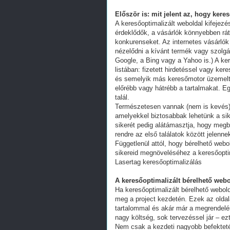
Először is: mit jelent az, hogy kere
A keresőoptimalizált weboldal kifejez
érdeklődők, a vásárlók könnyebben ráta
konkurenseket. Az internetes vásárlók
nézelődni a kívánt termék vagy szolgál
Google, a Bing vagy a Yahoo is.) A ker
listában: fizetett hirdetéssel vagy k
és semelyik más keresőmotor üzemeltet
előrébb vagy hátrébb a tartalmakat. Eg
talál.
Természetesen vannak (nem is kevés) 
amelyekkel biztosabbak lehetünk a s
sikerét pedig alátámasztja, hogy megb
rendre az első találatok között jelenn
Függetlenül attól, hogy bérelhető webo
sikereid megnöveléséhez a keresőoptim
Lasertag keresőoptimalizálás
A keresőoptimalizált bérelhető webo
Ha keresőoptimalizált bérelhető webold
meg a project kezdetén. Ezek az oldal
tartalommal és akár már a megrendelés
nagy költség, sok tervezéssel jár – ez
Nem csak a kezdeti nagyobb befekteté