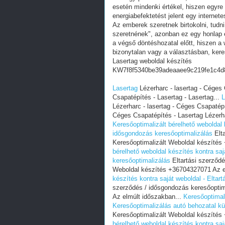
esetén mindenki értékel, hiszen egyre
energiabefektetést jelent egy internete
Az emberek szeretnek birtokolni, tudn
szeretnének", azonban ez egy honlap e
a végső döntéshozatal előtt, hiszen a w
bizonytalan vagy a választásban, ker
Lasertag weboldal készítés
KW7f8f5340be39adeaaee9c219fe1c4d
Lasertag
Lézerharc - lasertag - Céges 
Csapatépítés - Lasertag - Lasertag...
L
Lézerharc - lasertag - Céges Csapatépí
Céges Csapatépítés - Lasertag Lézerhar
Keresőoptimalizált bérelhető weboldal 
idősgondozás keresőoptimalizálás
Elta
Keresőoptimalizált Weboldal készítés
bérelhető weboldal készítés kontra saj
keresőoptimalizálás
Eltartási szerződé
Weboldal készítés +36704327071 Az e
készítés kontra saját weboldal - Eltar
szerződés / idősgondozás keresőoptim
Az elmúlt időszakban...
Keresőoptimali
Keresőoptimalizálás autó behozatal kül
Keresőoptimalizált Weboldal készítés
bérelhető weboldal készítés kontra saj