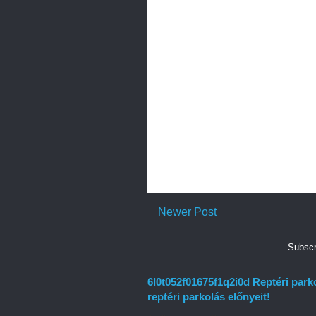
Newer Post
Subscr
6l0t052f01675f1q2i0d Reptéri park
reptéri parkolás előnyeit!