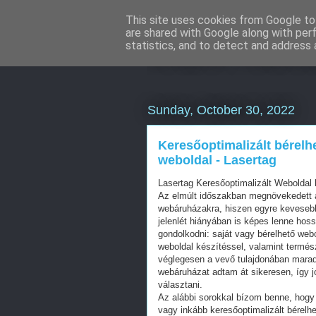
This site uses cookies from Google to 
are shared with Google along with per
Online marke
statistics, and to detect and address 
Sunday, October 30, 2022
Keresőoptimalizált bérelh
weboldal - Lasertag
Lasertag Keresőoptimalizált Webolda
Az elmúlt időszakban megnövekedett a
webáruházakra, hiszen egyre kevesebb 
jelenlét hiányában is képes lenne hos
gondolkodni: saját vagy bérelhető web
weboldal készítéssel, valamint termés
véglegesen a vevő tulajdonában mara
webáruházat adtam át sikeresen, így j
választani.
Az alábbi sorokkal bízom benne, hogy 
vagy inkább keresőoptimalizált bérelhe