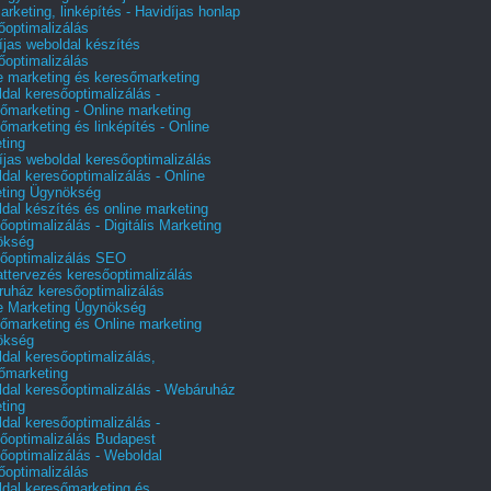
arketing, linképítés - Havidíjas honlap
őoptimalizálás
íjas weboldal készítés
őoptimalizálás
e marketing és keresőmarketing
dal keresőoptimalizálás -
őmarketing - Online marketing
őmarketing és linképítés - Online
ting
íjas weboldal keresőoptimalizálás
dal keresőoptimalizálás - Online
ting Ügynökség
dal készítés és online marketing
őoptimalizálás - Digitális Marketing
ökség
őoptimalizálás SEO
attervezés keresőoptimalizálás
uház keresőoptimalizálás
e Marketing Ügynökség
őmarketing és Online marketing
ökség
dal keresőoptimalizálás,
őmarketing
dal keresőoptimalizálás - Webáruház
ting
dal keresőoptimalizálás -
őoptimalizálás Budapest
őoptimalizálás - Weboldal
őoptimalizálás
dal keresőmarketing és