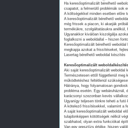
Ha keresőoptimalizált bérelhető webold
csapatot, a felmerülő problémák sok e
A költségekkel minden esetben előre tu
A keresőoptimalizált bérelhető webold
még frissek a piacon, ki akarják próbá
termékükre, szolgáltatásukra anélkül,
Ugyanakkor kiválóan kiszolgálja azoka
foglalkozni a weboldallal – hiszen fon
Keresőoptimalizált bérelhető weboldal 
megkapja azokat a frissítéseket, fejl
Lasertag bérelhető weboldal készítés
Keresőoptimalizált weboldalkészítés
Aki saját keresőoptimalizált weboldal k
Természetesen ettől függetlenül meg k
működtetéshez feltétlenül szükségesek
Hátránya, hogy folyamatosan gondoskodn
probléma esetén. Egy webáruháznál, d
karácsonyi szezonban kevés vállalkoz
Ugyanígy teljesen tönkre teheti a futó
A kötelező frissítésekkel, valamint a 
A saját keresőoptimalizált weboldal e
tulajdonképpen kötöttségek nélkül vég
szabhatod, olyan extra funkciókat épít
Van egy presztízs értéke, hiszen valób