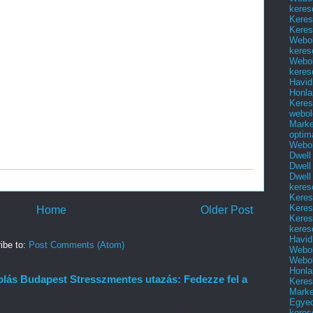
keres
Keres
Keres
Webol
keres
Webol
keres
Havid
Honla
Keres
webol
Marke
optim
Webol
Dwell
Dwell
Dwell
keres
Keres
Keres
Home
Older Post
Keres
keres
Havid
ibe to:
Post Comments (Atom)
Webol
Webol
Honla
olás Budapest Stresszmentes utazás: Fedezze fel a
Keres
Mark
Egyed
keres