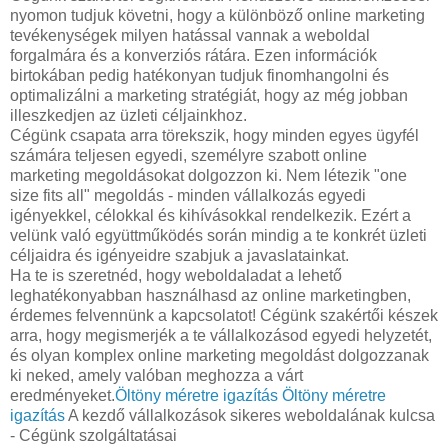
nyomon tudjuk követni, hogy a különböző online marketing
tevékenységek milyen hatással vannak a weboldal
forgalmára és a konverziós rátára. Ezen információk
birtokában pedig hatékonyan tudjuk finomhangolni és
optimalizálni a marketing stratégiát, hogy az még jobban
illeszkedjen az üzleti céljainkhoz.
Cégünk csapata arra törekszik, hogy minden egyes ügyfél
számára teljesen egyedi, személyre szabott online
marketing megoldásokat dolgozzon ki. Nem létezik "one
size fits all" megoldás - minden vállalkozás egyedi
igényekkel, célokkal és kihívásokkal rendelkezik. Ezért a
velünk való együttműködés során mindig a te konkrét üzleti
céljaidra és igényeidre szabjuk a javaslatainkat.
Ha te is szeretnéd, hogy weboldaladat a lehető
leghatékonyabban használhasd az online marketingben,
érdemes felvennünk a kapcsolatot! Cégünk szakértői készek
arra, hogy megismerjék a te vállalkozásod egyedi helyzetét,
és olyan komplex online marketing megoldást dolgozzanak
ki neked, amely valóban meghozza a várt
eredményeket.
Öltöny méretre igazítás
Öltöny méretre
igazítás
A kezdő vállalkozások sikeres weboldalának kulcsa
- Cégünk szolgáltatásai