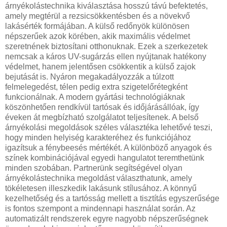
árnyékolástechnika kiválasztása hosszú távú befektetés,
amely megtérül a rezsicsökkentésben és a növekvő
lakásérték formájában. A külső redőnyök különösen
népszerűek azok körében, akik maximális védelmet
szeretnének biztosítani otthonuknak. Ezek a szerkezetek
nemcsak a káros UV-sugárzás ellen nyújtanak hatékony
védelmet, hanem jelentősen csökkentik a külső zajok
bejutását is. Nyáron megakadályozzák a túlzott
felmelegedést, télen pedig extra szigetelőrétegként
funkcionálnak. A modern gyártási technológiáknak
köszönhetően rendkívül tartósak és időjárásállóak, így
éveken át megbízható szolgálatot teljesítenek. A belső
árnyékolási megoldások széles választéka lehetővé teszi,
hogy minden helyiség karakteréhez és funkciójához
igazítsuk a fénybeesés mértékét. A különböző anyagok és
színek kombinációjával egyedi hangulatot teremthetünk
minden szobában. Partnerünk segítségével olyan
árnyékolástechnika megoldást választhatunk, amely
tökéletesen illeszkedik lakásunk stílusához. A könnyű
kezelhetőség és a tartósság mellett a tisztítás egyszerűsége
is fontos szempont a mindennapi használat során. Az
automatizált rendszerek egyre nagyobb népszerűségnek