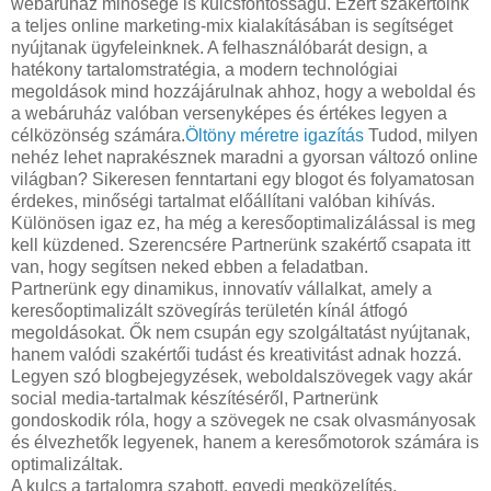
webáruház minősége is kulcsfontosságú. Ezért szakértőink
a teljes online marketing-mix kialakításában is segítséget
nyújtanak ügyfeleinknek. A felhasználóbarát design, a
hatékony tartalomstratégia, a modern technológiai
megoldások mind hozzájárulnak ahhoz, hogy a weboldal és
a webáruház valóban versenyképes és értékes legyen a
célközönség számára.
Öltöny méretre igazítás
Tudod, milyen
nehéz lehet naprakésznek maradni a gyorsan változó online
világban? Sikeresen fenntartani egy blogot és folyamatosan
érdekes, minőségi tartalmat előállítani valóban kihívás.
Különösen igaz ez, ha még a keresőoptimalizálással is meg
kell küzdened. Szerencsére Partnerünk szakértő csapata itt
van, hogy segítsen neked ebben a feladatban.
Partnerünk egy dinamikus, innovatív vállalkat, amely a
keresőoptimalizált szövegírás területén kínál átfogó
megoldásokat. Ők nem csupán egy szolgáltatást nyújtanak,
hanem valódi szakértői tudást és kreativitást adnak hozzá.
Legyen szó blogbejegyzések, weboldalszövegek vagy akár
social media-tartalmak készítéséről, Partnerünk
gondoskodik róla, hogy a szövegek ne csak olvasmányosak
és élvezhetők legyenek, hanem a keresőmotorok számára is
optimalizáltak.
A kulcs a tartalomra szabott, egyedi megközelítés.