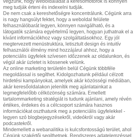
végzünk, hogy weboldaladat a keresőmotorok is könnyen
meg tudják érteni és indexelni tudják.
De nem csak a kereshetőségre koncentrálunk. Cégünk arra
is nagy hangsúlyt fektet, hogy a weboldal felülete
felhasználóbarát legyen, könnyen navigálható, és a
látogatók számára egyértelmű legyen, hogyan juthatnak el a
kívánt információkhoz vagy szolgáltatásokhoz. Egy jól
megtervezett menüstruktúra, letisztult design és intuitív
felhasználói élmény mind hozzájárul ahhoz, hogy a
potenciális ügyfelek szívesen időzzenek az oldalunkon, és
végül akár üzletet is kössenek velünk.
Az online marketing területén belül Cégünk többféle
megoldással is segíthet. Kidolgozhatunk például célzott
hirdetési kampányokat, amelyek akár közösségi médiában,
akár keresőoldalakon jelenítik meg ajánlatainkat a
legmegfelelőbb célközönség számára. Emellett
tartalommarketing stratégiát is tudunk ajánlani, amely révén
értékes, érdekes és a célcsoport számára hasznos
információkat oszthatunk meg a potenciális ügyfelekkel -
legyen szó blogbejegyzésekről, videókról vagy akár
podcastekről.
Mindemellett a webanalitika is kulcsfontosságú terület, ahol
Cégünk szakértői segíthetnek. Rendszeres adatelemzéssel