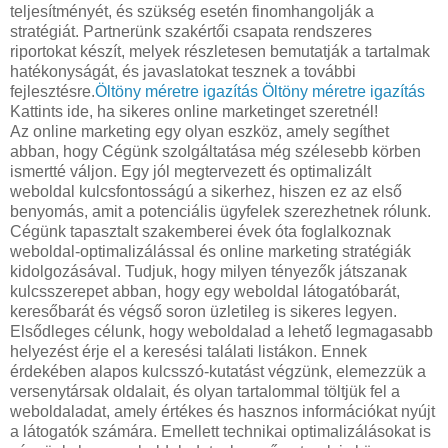
teljesítményét, és szükség esetén finomhangolják a
stratégiát. Partnerünk szakértői csapata rendszeres
riportokat készít, melyek részletesen bemutatják a tartalmak
hatékonyságát, és javaslatokat tesznek a további
fejlesztésre.
Öltöny méretre igazítás
Öltöny méretre igazítás
Kattints ide, ha sikeres online marketinget szeretnél!
Az online marketing egy olyan eszköz, amely segíthet
abban, hogy Cégünk szolgáltatása még szélesebb körben
ismertté váljon. Egy jól megtervezett és optimalizált
weboldal kulcsfontosságú a sikerhez, hiszen ez az első
benyomás, amit a potenciális ügyfelek szerezhetnek rólunk.
Cégünk tapasztalt szakemberei évek óta foglalkoznak
weboldal-optimalizálással és online marketing stratégiák
kidolgozásával. Tudjuk, hogy milyen tényezők játszanak
kulcsszerepet abban, hogy egy weboldal látogatóbarát,
keresőbarát és végső soron üzletileg is sikeres legyen.
Elsődleges célunk, hogy weboldalad a lehető legmagasabb
helyezést érje el a keresési találati listákon. Ennek
érdekében alapos kulcsszó-kutatást végzünk, elemezzük a
versenytársak oldalait, és olyan tartalommal töltjük fel a
weboldaladat, amely értékes és hasznos információkat nyújt
a látogatók számára. Emellett technikai optimalizálásokat is