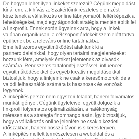
De hogyan lehet ilyen linkeket szerezni? Cégünk megoldást
kínál erre a kihívásra. Szakértőink részletes elemzést
készítenek a vállalkozás online lábnyomáról, feltérképezik a
lehetőségeket, majd egy átgondolt stratégia mentén építik fel
a linkprofilt. Ennek során ügyelnek arra, hogy a linkek
valóban organikusan, a célcsoport érdekeit szem előtt tartva
épüljenek be a releváns online tartalmakba.
Emellett szoros együttműködést alakítunk ki a
partneroldalainkkal, hogy olyan tartalmi megjelenéseket
hozzunk létre, amelyek értéket jelentenek az olvasók
számára. Rendszeres tartalomfejlesztéssel, influencer-
együttműködésekkel és egyéb kreatív megoldásokkal
biztosítjuk, hogy a linkjeink ne csak a keresőmotorok, de a
valódi felhasználók számára is hasznosak és vonzóak
legyenek.
A linképítés persze nem egyszeri feladat, hanem folyamatos
munkát igényel. Cégünk ügyfeleivel együtt dolgozik a
linkprofil folyamatos optimalizálásán, a hatékonyság
mérésen és a stratégia finomhangolásán. Így biztosítjuk,
hogy a vállalkozás online jelenléte ne csak a kezdeti
időszakban, hanem hosszú távon is sikeres legyen.
A linképítés mellett természetesen a weboldal és a