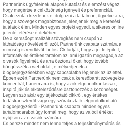
Partnerünk ügyfeleinek alapos kutatást és elemzést végez,
hogy megértse a célközönség igényeit és preferenciáit.
Csak ezután kezdenek el dolgozni a tartalmon, ügyelve arra,
hogy a szövegek magabiztosan jelenjenek meg a keresési
találatok élén. Minden egyes projekt egyedi, a sikeres online
jelenlét elérése érdekében.
De a keresőoptimalizált szövegírás nem csupán a
láthatóság növeléséről szól. Partnerünk csapata számára a
minőség is rendkívül fontos. Ők tudják, hogy a jól felépített,
informatív és értékes tartalom az, ami igazán megragadja az
olvasók figyelmét, és arra ösztönzi őket, hogy tovább
böngésszék a weboldalt, elmélyedjenek a
blogbejegyzésekben vagy kapcsolatba lépjenek az üzlettel.
Éppen ezért Partnerünk nem csak a keresőbarát szövegekre
koncentrál, hanem arra is, hogy azok elgondolkodtassák,
inspirálják és elköteleződésre ösztönözzék a közönséget.
Legyen szó akár egy tájékoztató cikkről, egy értékes
tudástranszferről vagy egy szórakoztató, elgondolkodtató
blogbejegyzésről - Partnerünk csapata minden egyes
tartalomdarabot úgy formál meg, hogy az valódi értéket
nyújtson az olvasók számára.
És persze mindez nem lenne teljes a teljesítménymérés és