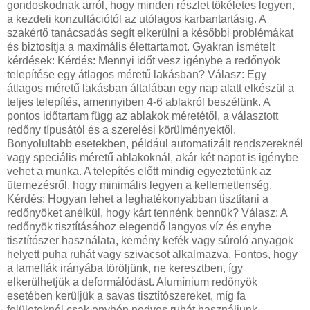
gondoskodnak arról, hogy minden részlet tökéletes legyen,
a kezdeti konzultációtól az utólagos karbantartásig. A
szakértő tanácsadás segít elkerülni a későbbi problémákat
és biztosítja a maximális élettartamot. Gyakran ismételt
kérdések: Kérdés: Mennyi időt vesz igénybe a redőnyök
telepítése egy átlagos méretű lakásban? Válasz: Egy
átlagos méretű lakásban általában egy nap alatt elkészül a
teljes telepítés, amennyiben 4-6 ablakról beszélünk. A
pontos időtartam függ az ablakok méretétől, a választott
redőny típusától és a szerelési körülményektől.
Bonyolultabb esetekben, például automatizált rendszereknél
vagy speciális méretű ablakoknál, akár két napot is igénybe
vehet a munka. A telepítés előtt mindig egyeztetünk az
ütemezésről, hogy minimális legyen a kellemetlenség.
Kérdés: Hogyan lehet a leghatékonyabban tisztítani a
redőnyöket anélkül, hogy kárt tennénk bennük? Válasz: A
redőnyök tisztításához elegendő langyos víz és enyhe
tisztítószer használata, kemény kefék vagy súroló anyagok
helyett puha ruhát vagy szivacsot alkalmazva. Fontos, hogy
a lamellák irányába töröljünk, ne keresztben, így
elkerülhetjük a deformálódást. Alumínium redőnyök
esetében kerüljük a savas tisztítószereket, míg fa
felületeknél csak enyhén nedves ruhát használjunk.