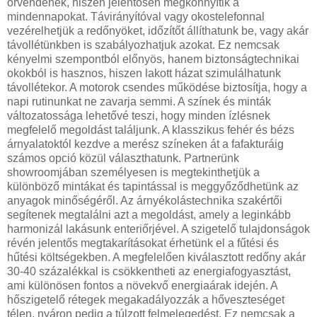
örvendenek, hiszen jelentősen megkönnyítik a
mindennapokat. Távirányítóval vagy okostelefonnal
vezérelhetjük a redőnyöket, időzítőt állíthatunk be, vagy akár
távollétünkben is szabályozhatjuk azokat. Ez nemcsak
kényelmi szempontból előnyös, hanem biztonságtechnikai
okokból is hasznos, hiszen lakott házat szimulálhatunk
távollétekor. A motorok csendes működése biztosítja, hogy a
napi rutinunkat ne zavarja semmi. A színek és minták
változatossága lehetővé teszi, hogy minden ízlésnek
megfelelő megoldást találjunk. A klasszikus fehér és bézs
árnyalatoktól kezdve a merész színeken át a fafakturáig
számos opció közül választhatunk. Partnerünk
showroomjában személyesen is megtekinthetjük a
különböző mintákat és tapintással is meggyőződhetünk az
anyagok minőségéről. Az árnyékolástechnika szakértői
segítenek megtalálni azt a megoldást, amely a leginkább
harmonizál lakásunk enteriőrjével. A szigetelő tulajdonságok
révén jelentős megtakarításokat érhetünk el a fűtési és
hűtési költségekben. A megfelelően kiválasztott redőny akár
30-40 százalékkal is csökkentheti az energiafogyasztást,
ami különösen fontos a növekvő energiaárak idején. A
hőszigetelő rétegek megakadályozzák a hőveszteséget
télen, nyáron pedig a túlzott felmelegedést. Ez nemcsak a