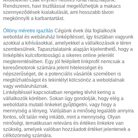
Rendszeres, havi tisztítással megelőzhetjük a makacs
szennyeződések kialakulását, ami hosszabb távon
megkönnyíti a karbantartást.
Öltöny méretre igazítás
Cégünk évek óta foglalkozik
weboldal és webáruház linképítéssel, így tisztában vagyunk
azokkal a kihívásokkal, amelyekkel a vállalkozások e téren
szembesülnek. Tapasztalataink alapján kijelenthető, hogy a
linképítés kulcsfontosságú a sikeres online jelenlét
megteremtésében. Egy jól felépített linkprofil nemcsak a
keresőmotorok számára jelent hitelességet és
népszerűséget, de a potenciális vásárlók szemében is
megbízhatóságot és tekintélyt kölcsönöz a weboldalnak
vagy webáruháznak.
Linképítéssel kapcsolatban rengeteg tévhit kering a
vállalkozók körében. Sokan úgy gondolják, hogy elég a
weboldalra mutató linkeket gyűjtögetni, vagy hogy a
mennyiség a lényeg. Valójában a minőség legalább annyira
fontos, sőt talán még inkább, mint a mennyiség. Olyan
minőségi, tematikusan releváns és értékes linkekre van
szükség, amelyek valóban hozzáadott értéket jelentenek a
célközönség számára.