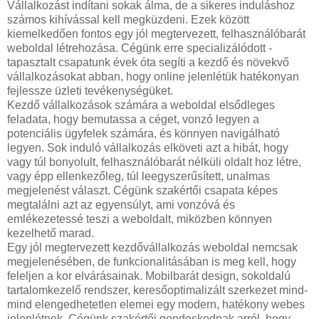
Vállalkozást indítani sokak álma, de a sikeres induláshoz
számos kihívással kell megküzdeni. Ezek között
kiemelkedően fontos egy jól megtervezett, felhasználóbarát
weboldal létrehozása. Cégünk erre specializálódott -
tapasztalt csapatunk évek óta segíti a kezdő és növekvő
vállalkozásokat abban, hogy online jelenlétük hatékonyan
fejlessze üzleti tevékenységüket.
Kezdő vállalkozások számára a weboldal elsődleges
feladata, hogy bemutassa a céget, vonzó legyen a
potenciális ügyfelek számára, és könnyen navigálható
legyen. Sok induló vállalkozás elköveti azt a hibát, hogy
vagy túl bonyolult, felhasználóbarát nélküli oldalt hoz létre,
vagy épp ellenkezőleg, túl leegyszerűsített, unalmas
megjelenést választ. Cégünk szakértői csapata képes
megtalálni azt az egyensúlyt, ami vonzóvá és
emlékezetessé teszi a weboldalt, miközben könnyen
kezelhető marad.
Egy jól megtervezett kezdővállalkozás weboldal nemcsak
megjelenésében, de funkcionalitásában is meg kell, hogy
feleljen a kor elvárásainak. Mobilbarát design, sokoldalú
tartalomkezelő rendszer, keresőoptimalizált szerkezet mind-
mind elengedhetetlen elemei egy modern, hatékony webes
jelenlétnek. Cégünk szakértői gondoskodnak arról, hogy