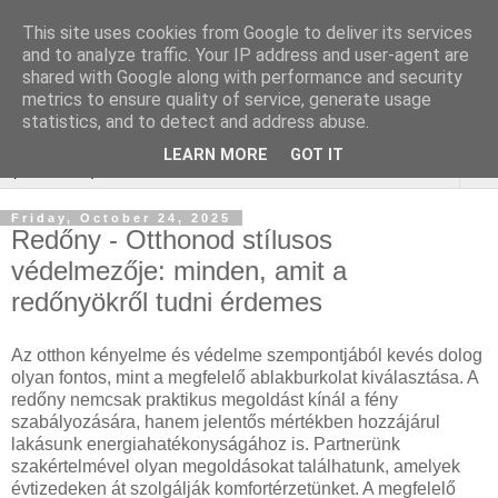
This site uses cookies from Google to deliver its services
Online marketing
and to analyze traffic. Your IP address and user-agent are
shared with Google along with performance and security
Borkereskedés
metrics to ensure quality of service, generate usage
statistics, and to detect and address abuse.
LEARN MORE
GOT IT
▼
Friday, October 24, 2025
Redőny - Otthonod stílusos
védelmezője: minden, amit a
redőnyökről tudni érdemes
Az otthon kényelme és védelme szempontjából kevés dolog
olyan fontos, mint a megfelelő ablakburkolat kiválasztása. A
redőny nemcsak praktikus megoldást kínál a fény
szabályozására, hanem jelentős mértékben hozzájárul
lakásunk energiahatékonyságához is. Partnerünk
szakértelmével olyan megoldásokat találhatunk, amelyek
évtizedeken át szolgálják komfortérzetünket. A megfelelő