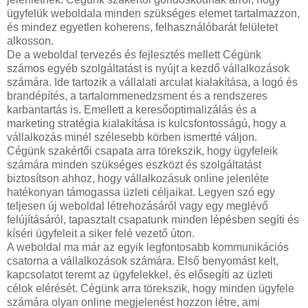
ügyfelük weboldala minden szükséges elemet tartalmazzon,
és mindez egyetlen koherens, felhasználóbarát felületet
alkosson.
De a weboldal tervezés és fejlesztés mellett Cégünk
számos egyéb szolgáltatást is nyújt a kezdő vállalkozások
számára. Ide tartozik a vállalati arculat kialakítása, a logó és
brandépítés, a tartalommenedzsment és a rendszeres
karbantartás is. Emellett a keresőoptimalizálás és a
marketing stratégia kialakítása is kulcsfontosságú, hogy a
vállalkozás minél szélesebb körben ismertté váljon.
Cégünk szakértői csapata arra törekszik, hogy ügyfeleik
számára minden szükséges eszközt és szolgáltatást
biztosítson ahhoz, hogy vállalkozásuk online jelenléte
hatékonyan támogassa üzleti céljaikat. Legyen szó egy
teljesen új weboldal létrehozásáról vagy egy meglévő
felújításáról, tapasztalt csapatunk minden lépésben segíti és
kíséri ügyfeleit a siker felé vezető úton.
A weboldal ma már az egyik legfontosabb kommunikációs
csatorna a vállalkozások számára. Első benyomást kelt,
kapcsolatot teremt az ügyfelekkel, és elősegíti az üzleti
célok elérését. Cégünk arra törekszik, hogy minden ügyfele
számára olyan online megjelenést hozzon létre, ami