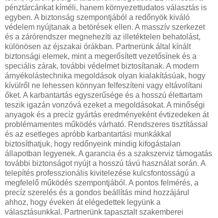
pénztárcánkat kíméli, hanem környezettudatos választás is
egyben. A biztonság szempontjából a redőnyök kiváló
védelem nyújtanak a betörések ellen. A masszív szerkezet
és a zárórendszer megnehezíti az illetéktelen behatolást,
különösen az éjszakai órákban. Partnerünk által kínált
biztonsági elemek, mint a megerősített vezetősínek és a
speciális zárak, további védelmet biztosítanak. A modern
árnyékolástechnika megoldások olyan kialakításúak, hogy
kívülről ne lehessen könnyan felfeszíteni vagy eltávolítani
őket. A karbantartás egyszerűsége és a hosszú élettartam
teszik igazán vonzóvá ezeket a megoldásokat. A minőségi
anyagok és a precíz gyártás eredményeként évtizedeken át
problémamentes működés várható. Rendszeres tisztítással
és az esetleges apróbb karbantartási munkákkal
biztosíthatjuk, hogy redőnyeink mindig kifogástalan
állapotban legyenek. A garancia és a szakszerviz támogatás
további biztonságot nyújt a hosszú távú használat során. A
telepítés professzionális kivitelezése kulcsfontosságú a
megfelelő működés szempontjából. A pontos felmérés, a
precíz szerelés és a gondos beállítás mind hozzájárul
ahhoz, hogy éveken át elégedettek legyünk a
választásunkkal. Partnerünk tapasztalt szakemberei