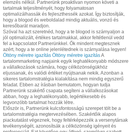
elemzés nélkül. Partnerünk proaktívan nyomon követi a
tartalmak teljesítményét, hogy folyamatosan
optimalizálhassák és fejleszthessék azokat. Így biztosítják,
hogy a blogod és weboldalad mindig aktuális, vonzó és
keresőbarát maradjon.
Szóval ha azt szeretnéd, hogy a te blogod is szárnyaljon a
jól optimalizált, értékes tartalmakkal, akkor feltétlenül vedd
fel a kapcsolatot Partnerünkkel. Ők mindent megtesznek
azért, hogy a te online jelenlétednek is szárnyalása legyen!
Öltöny méretre igazítás
Öltöny méretre igazítás
A
tartalommarketing napjaink egyik leghatékonyabb módszere
a vállalkozások számára, hogy célközönségükhöz
eljussanak, és valódi értéket nyújtsanak nekik. Azonban a
sikeres tartalomstratégia kialakítása nem mindig egyszerű
feladat. Ebben az írásban bemutatom, hogyan tudja
Partnerünk szakértő csapata segíteni a vállalkozásokat
abban, hogy a leghatékonyabb, legértékesebb és
legvonzóbb tartalmat hozzák létre.
Először is, Partnerünk kulcsfontosságú szerepet tölt be a
tartalomstratégia megtervezésében. Szakértőik alapos
piackutatást végeznek, hogy feltérképezzék a versenytársak
tevékenységét, azonosítsák a célközönség igényeit és
preferenciáit. Ezt követően egy átfogó, személyre szabott