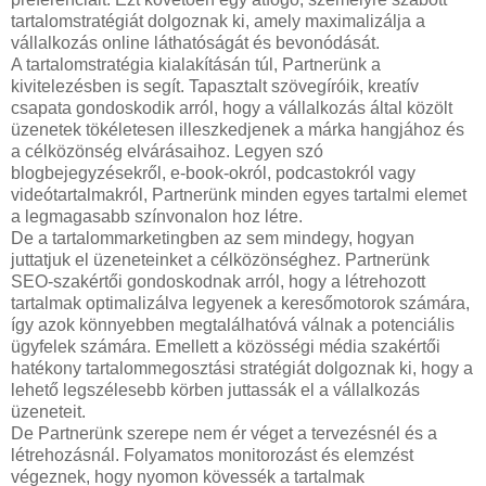
tartalomstratégiát dolgoznak ki, amely maximalizálja a
vállalkozás online láthatóságát és bevonódását.
A tartalomstratégia kialakításán túl, Partnerünk a
kivitelezésben is segít. Tapasztalt szövegíróik, kreatív
csapata gondoskodik arról, hogy a vállalkozás által közölt
üzenetek tökéletesen illeszkedjenek a márka hangjához és
a célközönség elvárásaihoz. Legyen szó
blogbejegyzésekről, e-book-okról, podcastokról vagy
videótartalmakról, Partnerünk minden egyes tartalmi elemet
a legmagasabb színvonalon hoz létre.
De a tartalommarketingben az sem mindegy, hogyan
juttatjuk el üzeneteinket a célközönséghez. Partnerünk
SEO-szakértői gondoskodnak arról, hogy a létrehozott
tartalmak optimalizálva legyenek a keresőmotorok számára,
így azok könnyebben megtalálhatóvá válnak a potenciális
ügyfelek számára. Emellett a közösségi média szakértői
hatékony tartalommegosztási stratégiát dolgoznak ki, hogy a
lehető legszélesebb körben juttassák el a vállalkozás
üzeneteit.
De Partnerünk szerepe nem ér véget a tervezésnél és a
létrehozásnál. Folyamatos monitorozást és elemzést
végeznek, hogy nyomon kövessék a tartalmak